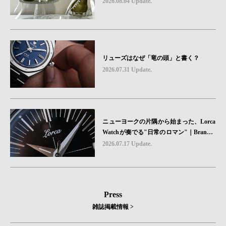
2026.08.04 Update.
リューズはなぜ「竜の頭」と書く？
2026.07.31 Update.
ニューヨークの片隅から始まった、Lorca
Watchが奏でる"日常のロマン"｜Brand P
icks #08
2026.07.17 Update.
Press
雑誌掲載情報 >