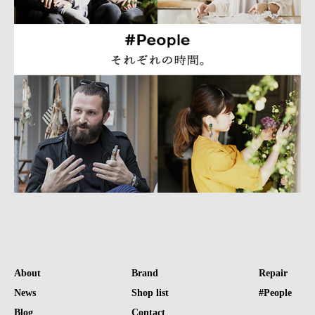
About
Brand
Repair
News
Shop list
#People
Blog
Contact