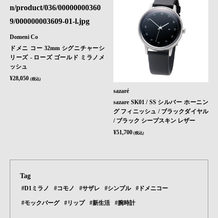
Domeni Co
ドメニ コー 32mm シグニチャーシ
リーズ - ローズ ゴールド ミラノメ
ッシュ
¥28,050
(税込)
sazaré
sazare SK01 / SS シルバー ホーニン
グ フィニッシュ / ブラックダイヤル
/ ブラック シープスキン レザー
¥51,700
(税込)
Tag
#D1ミラノ
#コモノ
#サザレ
#シンプル
#ドメニコー
#モックバーグ
#リップ
#新生活
#腕時計