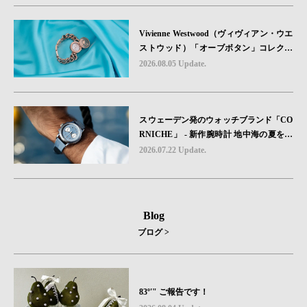
砂を文字盤に閉じ込めた「A-11」コレク
ション2種類が発売。
Vivienne Westwood（ヴィヴィアン・ウエ
ストウッド）「オーブボタン」コレクシ
ョンに、⽇本限定カラーのローズゴール
2026.08.05 Update.
ドが登場
スウェーデン発のウォッチブランド「CO
RNICHE」 - 新作腕時計 地中海の夏を映
す、爽やかなブルーダイヤル「Heritage C
2026.07.22 Update.
hronograph Visage Limited Edition」発売
Blog
ブログ >
83º'" ご報告です！