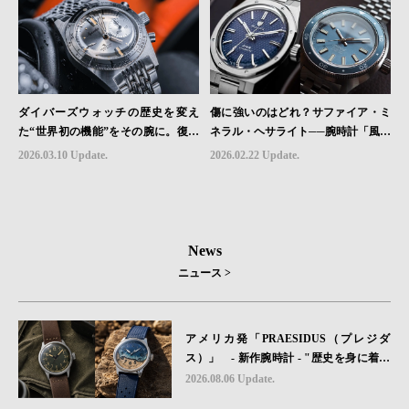
ダイバーズウォッチの歴史を変え
傷に強いのはどれ？サファイア・ミ
た“世界初の機能”をその腕に。復活
ネラル・ヘサライト──腕時計「風防
を遂げたAquastarの革新｜HMS Bra
素材」の本当の違い
2026.03.10 Update.
2026.02.22 Update.
nd Picks #07
News
ニュース >
アメリカ発「PRAESIDUS（プレジダ
ス）」 - 新作腕時計 - "歴史を身に着け
る“ -戦場を駆け抜けたWillys MBのボンネ
2026.08.06 Update.
ットと、 ノルマンディー・ユタビーチの