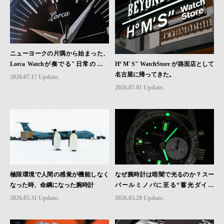
ニューヨークの片隅から始まった、
Hº M' S" WatchStore が路面店として
Lorca Watchが奏でる"日常のロマ
名古屋に帰ってきた。
ン"｜Brand Picks #08
2026.07.17 Update.
2026.07.01 Update.
極限環境で人間の感覚が機能しなく
なぜ腕時計は暗闇で光るのか？スー
なった時、命綱になった腕時計
パールミノバに至る“蓄光ダイヤ
ル”の進化と物語
2026.05.31 Update.
2026.03.28 Update.