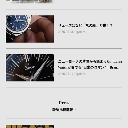
リューズはなぜ「竜の頭」と書く？
2026.07.31 Update.
ニューヨークの片隅から始まった、Lorca
Watchが奏でる"日常のロマン"｜Brand P
icks #08
2026.07.17 Update.
Press
雑誌掲載情報 >