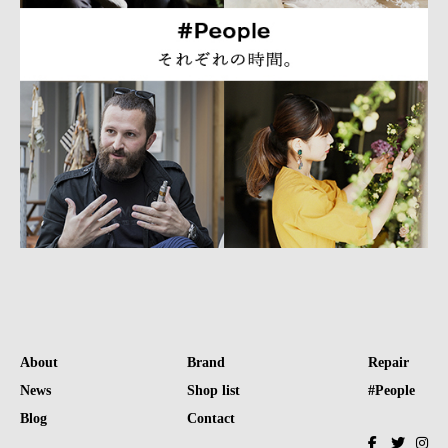
About
Brand
Repair
News
Shop list
#People
Blog
Contact