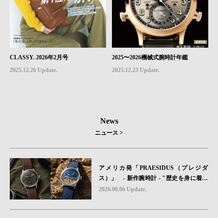
CLASSY. 2026年2月号
2025〜2026機械式腕時計年鑑
2025.12.26 Update.
2025.12.23 Update.
News
ニュース >
アメリカ発「PRAESIDUS（プレジダ
ス）」 - 新作腕時計 - "歴史を身に着け
る“ -戦場を駆け抜けたWillys MBのボンネ
2026.08.06 Update.
ットと、 ノルマンディー・ユタビーチの
砂を文字盤に閉じ込めた「A-11」コレク