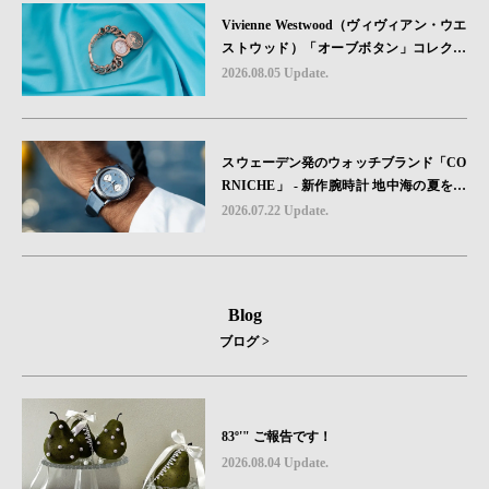
ション2種類が発売。
Vivienne Westwood（ヴィヴィアン・ウエ
ストウッド）「オーブボタン」コレクシ
ョンに、⽇本限定カラーのローズゴール
2026.08.05 Update.
ドが登場
スウェーデン発のウォッチブランド「CO
RNICHE」 - 新作腕時計 地中海の夏を映
す、爽やかなブルーダイヤル「Heritage C
2026.07.22 Update.
hronograph Visage Limited Edition」発売
Blog
ブログ >
83º'" ご報告です！
2026.08.04 Update.