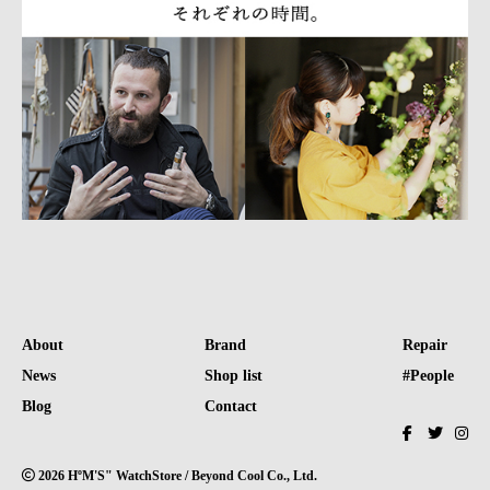
About
Brand
Repair
News
Shop list
#People
Blog
Contact
2026 HºM'S" WatchStore / Beyond Cool Co., Ltd.