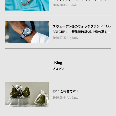
ョンに、⽇本限定カラーのローズゴール
2026.08.05 Update.
ドが登場
スウェーデン発のウォッチブランド「CO
RNICHE」 - 新作腕時計 地中海の夏を映
す、爽やかなブルーダイヤル「Heritage C
2026.07.22 Update.
hronograph Visage Limited Edition」発売
Blog
ブログ >
83º'" ご報告です！
2026.08.04 Update.