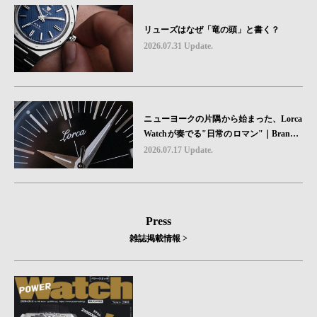
リューズはなぜ「竜の頭」と書く？
2026.07.31 Update.
ニューヨークの片隅から始まった、Lorca
Watchが奏でる"日常のロマン"｜Brand P
icks #08
2026.07.17 Update.
Press
雑誌掲載情報 >