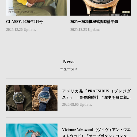
CLASSY. 2026年2月号
2025〜2026機械式腕時計年鑑
2025.12.26 Update.
2025.12.23 Update.
News
ニュース >
アメリカ発「PRAESIDUS（プレジダ
ス）」 - 新作腕時計 - "歴史を身に着け
る“ -戦場を駆け抜けたWillys MBのボンネ
2026.08.06 Update.
ットと、 ノルマンディー・ユタビーチの
砂を文字盤に閉じ込めた「A-11」コレク
ション2種類が発売。
Vivienne Westwood（ヴィヴィアン・ウエ
ストウッド）「オーブボタン」コレクシ