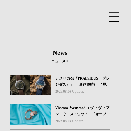
News
ニュース >
アメリカ発「PRAESIDUS（プレ
ジダス）」 - 新作腕時計 - "歴史
を身に着ける“ -戦場を駆け抜けた
2026.08.06 Update.
Willys MBのボンネットと、 ノル
マンディー・ユタビーチの砂を文
Vivienne Westwood（ヴィヴィア
字盤に閉じ込めた「A-11」コレク
ン・ウエストウッド）「オーブボ
ション2種類が発売。
タン」コレクションに、⽇本限定
2026.08.05 Update.
カラーのローズゴールドが登場