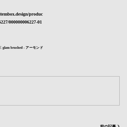
lam brushed - アーモンド
）
前の記事