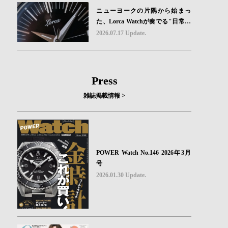
ニューヨークの片隅から始まっ
た、Lorca Watchが奏でる"日常の
ロマン"｜Brand Picks #08
2026.07.17 Update.
Press
雑誌掲載情報 >
POWER Watch No.146 2026年3月
号
2026.01.30 Update.