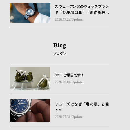
スウェーデン発のウォッチブラン
ド「CORNICHE」 - 新作腕時計
地中海の夏を映す、爽やかなブル
2026.07.22 Update.
ーダイヤル「Heritage Chronograp
h Visage Limited Edition」発売
Blog
ブログ >
83º'" ご報告です！
2026.08.04 Update.
リューズはなぜ「竜の頭」と書
く？
2026.07.31 Update.