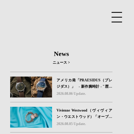
News
ニュース >
アメリカ発「PRAESIDUS（プレ
ジダス）」 - 新作腕時計 - "歴史
を身に着ける“ -戦場を駆け抜けた
2026.08.06 Update.
Willys MBのボンネットと、 ノル
マンディー・ユタビーチの砂を文
Vivienne Westwood（ヴィヴィア
字盤に閉じ込めた「A-11」コレク
ン・ウエストウッド）「オーブボ
ション2種類が発売。
タン」コレクションに、⽇本限定
2026.08.05 Update.
カラーのローズゴールドが登場