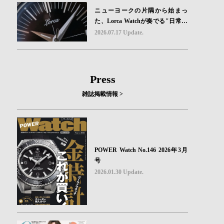
ニューヨークの片隅から始まっ
た、Lorca Watchが奏でる"日常の
ロマン"｜Brand Picks #08
2026.07.17 Update.
Press
雑誌掲載情報 >
POWER Watch No.146 2026年3月
号
2026.01.30 Update.