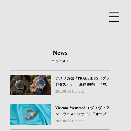
News
ニュース >
アメリカ発「PRAESIDUS（プレ
ジダス）」 - 新作腕時計 - "歴史
を身に着ける“ -戦場を駆け抜けた
2026.08.06 Update.
Willys MBのボンネットと、 ノル
マンディー・ユタビーチの砂を文
Vivienne Westwood（ヴィヴィア
字盤に閉じ込めた「A-11」コレク
ン・ウエストウッド）「オーブボ
ション2種類が発売。
タン」コレクションに、⽇本限定
2026.08.05 Update.
カラーのローズゴールドが登場