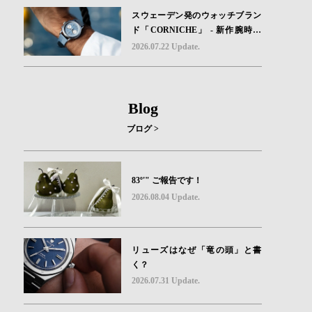
スウェーデン発のウォッチブラン
ド「CORNICHE」 - 新作腕時計
地中海の夏を映す、爽やかなブル
2026.07.22 Update.
ーダイヤル「Heritage Chronograp
h Visage Limited Edition」発売
Blog
ブログ >
83º'" ご報告です！
2026.08.04 Update.
リューズはなぜ「竜の頭」と書
く？
2026.07.31 Update.