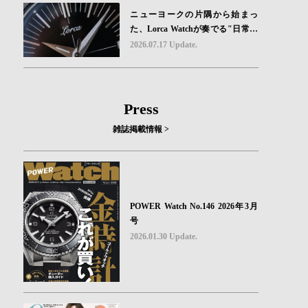
ニューヨークの片隅から始まっ
た、Lorca Watchが奏でる"日常の
ロマン"｜Brand Picks #08
2026.07.17 Update.
Press
雑誌掲載情報 >
POWER Watch No.146 2026年3月
号
2026.01.30 Update.