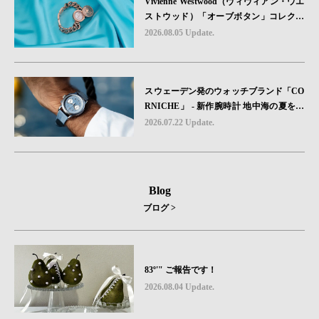
Vivienne Westwood（ヴィヴィアン・ウエ
ストウッド）「オーブボタン」コレクシ
ョンに、⽇本限定カラーのローズゴール
2026.08.05 Update.
ドが登場
スウェーデン発のウォッチブランド「CO
RNICHE」 - 新作腕時計 地中海の夏を映
す、爽やかなブルーダイヤル「Heritage C
2026.07.22 Update.
hronograph Visage Limited Edition」発売
Blog
ブログ >
83º'" ご報告です！
2026.08.04 Update.