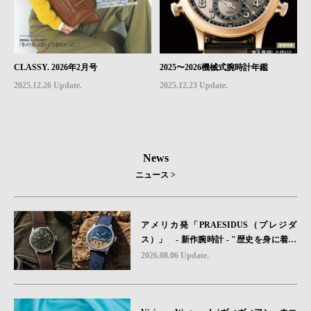
CLASSY. 2026年2月号
2025〜2026機械式腕時計年鑑
2025.12.26 Update.
2025.12.23 Update.
News
ニュース >
アメリカ発「PRAESIDUS（プレジダ
ス）」 - 新作腕時計 - "歴史を身に着け
る“ -戦場を駆け抜けたWillys MBのボンネ
2026.08.06 Update.
ットと、 ノルマンディー・ユタビーチの
砂を文字盤に閉じ込めた「A-11」コレク
ション2種類が発売。