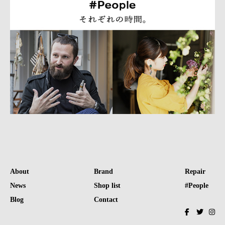
About
Brand
Repair
News
Shop list
#People
Blog
Contact