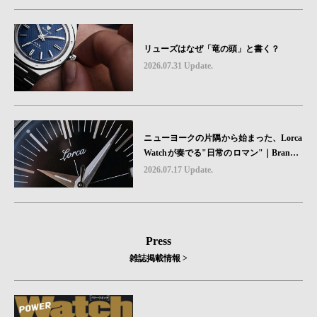
リューズはなぜ「竜の頭」と書く？
2026.07.31 Update.
ニューヨークの片隅から始まった、Lorca
Watchが奏でる"日常のロマン"｜Brand P
icks #08
2026.07.17 Update.
Press
雑誌掲載情報 >