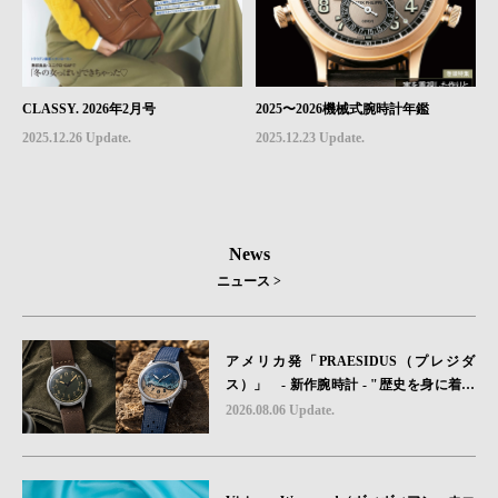
CLASSY. 2026年2月号
2025〜2026機械式腕時計年鑑
2025.12.26 Update.
2025.12.23 Update.
News
ニュース >
アメリカ発「PRAESIDUS（プレジダ
ス）」 - 新作腕時計 - "歴史を身に着け
る“ -戦場を駆け抜けたWillys MBのボンネ
2026.08.06 Update.
ットと、 ノルマンディー・ユタビーチの
砂を文字盤に閉じ込めた「A-11」コレク
ション2種類が発売。