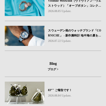
Vivienne Westwood（ヴィヴィアン・ウエ
ストウッド）「オーブボタン」コレクシ
ョンに、⽇本限定カラーのローズゴール
2026.08.05 Update.
ドが登場
スウェーデン発のウォッチブランド「CO
RNICHE」 - 新作腕時計 地中海の夏を映
す、爽やかなブルーダイヤル「Heritage C
2026.07.22 Update.
hronograph Visage Limited Edition」発売
Blog
ブログ >
83º'" ご報告です！
2026.08.04 Update.