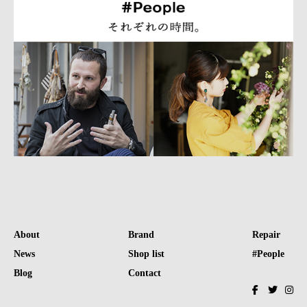
About
Brand
Repair
News
Shop list
#People
Blog
Contact