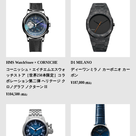
HMS WatchStore × CORNICHE
D1 MILANO
コーニッシュ × エイチエムエスウォ
ディーワンミラノ カーボニオ カー
ッチストア［世界250本限定］コラ
ボン
ボレーション第二弾 ヘリテージ ク
¥187,000
(税込)
ロノグラフ ノクターン II
¥104,500
(税込)