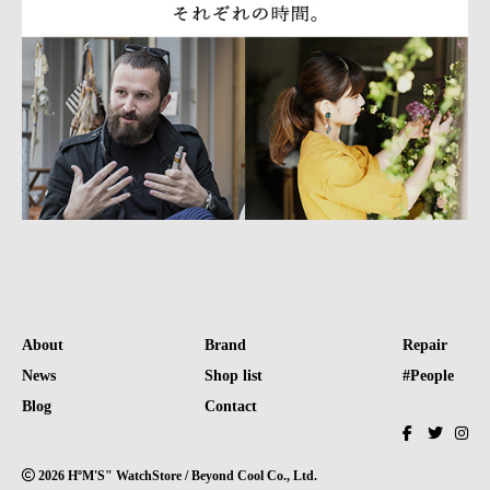
About
Brand
Repair
News
Shop list
#People
Blog
Contact
2026 HºM'S" WatchStore / Beyond Cool Co., Ltd.