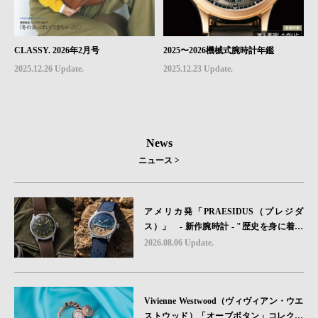
CLASSY. 2026年2月号
2025〜2026機械式腕時計年鑑
2025.12.26 Update.
2025.12.23 Update.
News
ニュース >
アメリカ発「PRAESIDUS（プレジダ
ス）」 - 新作腕時計 - "歴史を身に着け
る“ -戦場を駆け抜けたWillys MBのボンネ
2026.08.06 Update.
ットと、 ノルマンディー・ユタビーチの
砂を文字盤に閉じ込めた「A-11」コレク
ション2種類が発売。
Vivienne Westwood（ヴィヴィアン・ウエ
ストウッド）「オーブボタン」コレクシ