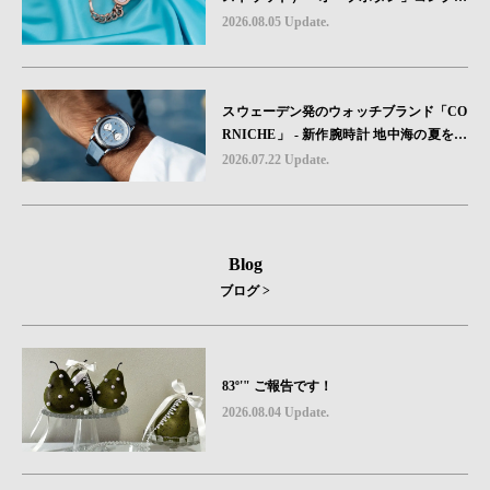
ョンに、⽇本限定カラーのローズゴール
2026.08.05 Update.
ドが登場
スウェーデン発のウォッチブランド「CO
RNICHE」 - 新作腕時計 地中海の夏を映
す、爽やかなブルーダイヤル「Heritage C
2026.07.22 Update.
hronograph Visage Limited Edition」発売
Blog
ブログ >
83º'" ご報告です！
2026.08.04 Update.