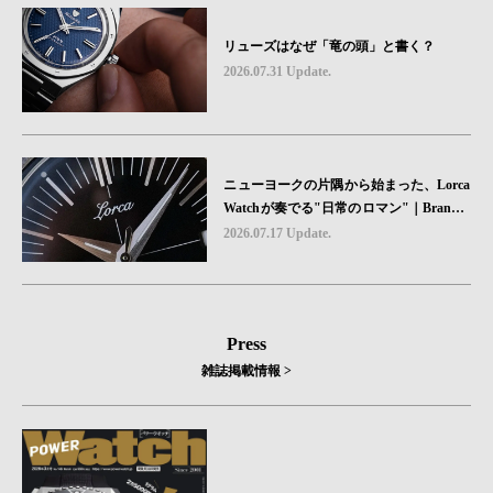
リューズはなぜ「竜の頭」と書く？
2026.07.31 Update.
ニューヨークの片隅から始まった、Lorca
Watchが奏でる"日常のロマン"｜Brand P
icks #08
2026.07.17 Update.
Press
雑誌掲載情報 >