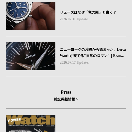
リューズはなぜ「竜の頭」と書く？
2026.07.31 Update.
ニューヨークの片隅から始まった、Lorca
Watchが奏でる"日常のロマン"｜Brand P
icks #08
2026.07.17 Update.
Press
雑誌掲載情報 >