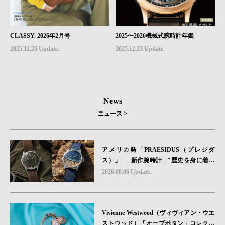
CLASSY. 2026年2月号
2025〜2026機械式腕時計年鑑
2025.12.26 Update.
2025.12.23 Update.
News
ニュース >
アメリカ発「PRAESIDUS（プレジダ
ス）」 - 新作腕時計 - "歴史を身に着け
る“ -戦場を駆け抜けたWillys MBのボンネ
2026.08.06 Update.
ットと、 ノルマンディー・ユタビーチの
砂を文字盤に閉じ込めた「A-11」コレク
ション2種類が発売。
Vivienne Westwood（ヴィヴィアン・ウエ
ストウッド）「オーブボタン」コレクシ