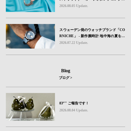
ョンに、⽇本限定カラーのローズゴール
2026.08.05 Update.
ドが登場
スウェーデン発のウォッチブランド「CO
RNICHE」 - 新作腕時計 地中海の夏を映
す、爽やかなブルーダイヤル「Heritage C
2026.07.22 Update.
hronograph Visage Limited Edition」発売
Blog
ブログ >
83º'" ご報告です！
2026.08.04 Update.