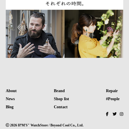
About
Brand
Repair
News
Shop list
#People
Blog
Contact
2026 HºM'S" WatchStore / Beyond Cool Co., Ltd.