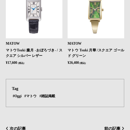
MATOW
MATOW
マトウTsuki 朧月 -おぼろづき- / ス
マトウ Tsuki 月華 /スクエア ゴール
クエア シルバー レザー
ド グリーン
¥17,600
¥26,400
(税込)
(税込)
Tag
#Oggi
#マトウ
#雑誌掲載
次の記事
前の記事