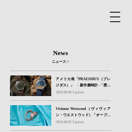
News
ニュース >
アメリカ発「PRAESIDUS（プレ
ジダス）」 - 新作腕時計 - "歴史
を身に着ける“ -戦場を駆け抜けた
2026.08.06 Update.
Willys MBのボンネットと、 ノル
マンディー・ユタビーチの砂を文
Vivienne Westwood（ヴィヴィア
字盤に閉じ込めた「A-11」コレク
ン・ウエストウッド）「オーブボ
ション2種類が発売。
タン」コレクションに、⽇本限定
2026.08.05 Update.
カラーのローズゴールドが登場