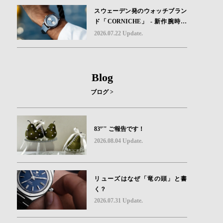
スウェーデン発のウォッチブラン
ド「CORNICHE」 - 新作腕時計
地中海の夏を映す、爽やかなブル
2026.07.22 Update.
ーダイヤル「Heritage Chronograp
h Visage Limited Edition」発売
Blog
ブログ >
83º'" ご報告です！
2026.08.04 Update.
リューズはなぜ「竜の頭」と書
く？
2026.07.31 Update.