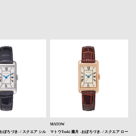
MATOW
 -おぼろづき- / スクエア シル
マトウTsuki 朧月 -おぼろづき- / スクエア ロー