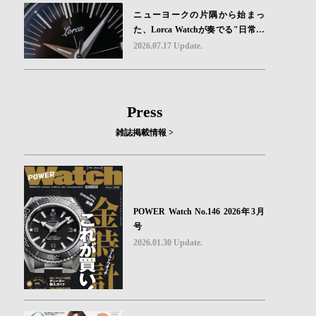
ニューヨークの片隅から始まっ
た、Lorca Watchが奏でる"日常の
ロマン"｜Brand Picks #08
2026.07.17 Update.
Press
雑誌掲載情報 >
POWER Watch No.146 2026年3月
号
2026.01.30 Update.