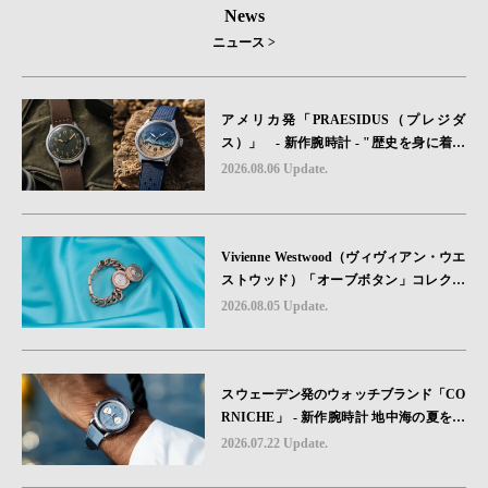
News
ニュース >
アメリカ発「PRAESIDUS（プレジダ
ス）」 - 新作腕時計 - "歴史を身に着け
る“ -戦場を駆け抜けたWillys MBのボンネ
2026.08.06 Update.
ットと、 ノルマンディー・ユタビーチの
砂を文字盤に閉じ込めた「A-11」コレク
ション2種類が発売。
Vivienne Westwood（ヴィヴィアン・ウエ
ストウッド）「オーブボタン」コレクシ
ョンに、⽇本限定カラーのローズゴール
2026.08.05 Update.
ドが登場
スウェーデン発のウォッチブランド「CO
RNICHE」 - 新作腕時計 地中海の夏を映
す、爽やかなブルーダイヤル「Heritage C
2026.07.22 Update.
hronograph Visage Limited Edition」発売