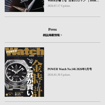
Watchが奏でる"日常のロマン"｜Brand P
icks #08
2026.07.17 Update.
Press
雑誌掲載情報 >
POWER Watch No.146 2026年3月号
2026.01.30 Update.