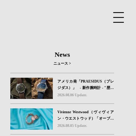
News
ニュース >
アメリカ発「PRAESIDUS（プレ
ジダス）」 - 新作腕時計 - "歴史
を身に着ける“ -戦場を駆け抜けた
2026.08.06 Update.
Willys MBのボンネットと、 ノル
マンディー・ユタビーチの砂を文
Vivienne Westwood（ヴィヴィア
字盤に閉じ込めた「A-11」コレク
ン・ウエストウッド）「オーブボ
ション2種類が発売。
タン」コレクションに、⽇本限定
2026.08.05 Update.
カラーのローズゴールドが登場