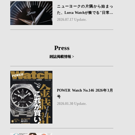
ニューヨークの片隅から始まっ
た、Lorca Watchが奏でる"日常の
ロマン"｜Brand Picks #08
2026.07.17 Update.
Press
雑誌掲載情報 >
POWER Watch No.146 2026年3月
号
2026.01.30 Update.