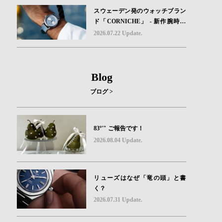
スウェーデン発のウォッチブラン
ド「CORNICHE」 - 新作腕時計
地中海の夏を映す、爽やかなブル
2026.07.22 Update.
ーダイヤル「Heritage Chronograp
h Visage Limited Edition」発売
Blog
ブログ >
83º'" ご報告です！
2026.08.04 Update.
リューズはなぜ「竜の頭」と書
く？
2026.07.31 Update.