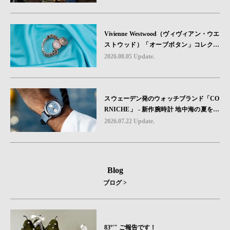
ットと、 ノルマンディー・ユタビーチの
砂を文字盤に閉じ込めた「A-11」コレク
ション2種類が発売。
Vivienne Westwood（ヴィヴィアン・ウエ
ストウッド）「オーブボタン」コレクシ
ョンに、⽇本限定カラーのローズゴール
2026.08.05 Update.
ドが登場
スウェーデン発のウォッチブランド「CO
RNICHE」 - 新作腕時計 地中海の夏を映
す、爽やかなブルーダイヤル「Heritage C
2026.07.22 Update.
hronograph Visage Limited Edition」発売
Blog
ブログ >
83º'" ご報告です！