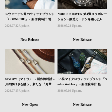
スウェーデン発のウォッチブランド
NODUS × RAVEN 第4弾コラボレー
「CORNICHE」 - 新作腕時計 地中
ション - 鍛造カーボンを纏ったGMT
海の夏を映す、爽やかなブルーダイ
ウォッチ「TRAILTREKKER CARB
2026.07.22 Update.
2026.07.22 Update.
ヤル「Heritage Chronograph Visage
ON」が登場
Limited Edition」発売
New Release
New Release
MATOW（マトウ） - 新作腕時計 –
LA発マイクロウォッチブランド「N
月の静けさを纏う、新たな 『月華』
odus Watches」 - 新作腕時計 軽さと
レザーモデル４型登場。
堅牢性を両立したフィールドウォッ
2026.07.15 Update.
2026.07.09 Update.
チ「Sector II Field Titanium」が登場
New Open
New Release