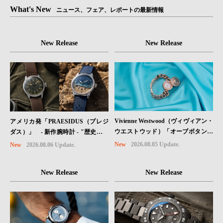
What's New
ニュース、フェア、レポートの最新情報
New Release
New Release
Vivienne Westwood（ヴィヴィアン・
アメリカ発「PRAESIDUS（プレジ
ウエストウッド）「オーブボタン」
ダス）」 - 新作腕時計 - "歴史を身
コレクションに、⽇本限定カラーの
に着ける“ -戦場を駆け抜けたWillys
New
2026.08.05 Update.
New
2026.08.06 Update.
ローズゴールドが登場
MBのボンネットと、 ノルマンディ
ー・ユタビーチの砂を文字盤に閉じ
New Release
New Release
込めた「A-11」コレクション2種類
が発売。