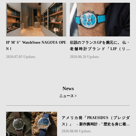
Hº M' S" WatchStore NAGOYA OPE
伝説のフランスGPを腕元に。 仏・
N！
老舗時計ブランド「LIP（リッ
プ）」、世界限定1,906本のクロノグ
2026.07.05 Update.
2026.06.26 Update.
ラフ『ラリー・メカ・クォーツ』を6
月26日（金）発売
News
ニュース >
アメリカ発「PRAESIDUS（プレジダ
ス）」 - 新作腕時計 - "歴史を身に着け
る“ -戦場を駆け抜けたWillys MBのボンネ
2026.08.06 Update.