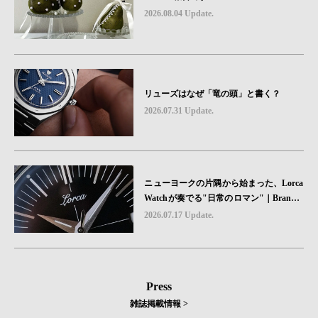
2026.08.04 Update.
リューズはなぜ「竜の頭」と書く？
2026.07.31 Update.
ニューヨークの片隅から始まった、Lorca
Watchが奏でる"日常のロマン"｜Brand P
icks #08
2026.07.17 Update.
Press
雑誌掲載情報 >