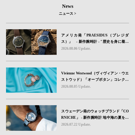
News
ニュース >
アメリカ発「PRAESIDUS（プレジダ
ス）」 - 新作腕時計 - "歴史を身に着け
る“ -戦場を駆け抜けたWillys MBのボンネ
2026.08.06 Update.
ットと、 ノルマンディー・ユタビーチの
砂を文字盤に閉じ込めた「A-11」コレク
ション2種類が発売。
Vivienne Westwood（ヴィヴィアン・ウエ
ストウッド）「オーブボタン」コレクシ
ョンに、⽇本限定カラーのローズゴール
2026.08.05 Update.
ドが登場
スウェーデン発のウォッチブランド「CO
RNICHE」 - 新作腕時計 地中海の夏を映
す、爽やかなブルーダイヤル「Heritage C
2026.07.22 Update.
hronograph Visage Limited Edition」発売