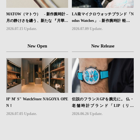
MATOW（マトウ） - 新作腕時計 –
LA発マイクロウォッチブランド「N
月の静けさを纏う、新たな 『月華』
odus Watches」 - 新作腕時計 軽さと
レザーモデル４型登場。
堅牢性を両立したフィールドウォッ
2026.07.15 Update.
2026.07.09 Update.
チ「Sector II Field Titanium」が登場
New Open
New Release
Hº M' S" WatchStore NAGOYA OPE
伝説のフランスGPを腕元に。 仏・
N！
老舗時計ブランド「LIP（リッ
プ）」、世界限定1,906本のクロノグ
2026.07.05 Update.
2026.06.26 Update.
ラフ『ラリー・メカ・クォーツ』を6
月26日（金）発売