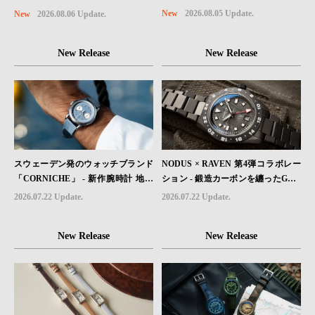
コレクションに、⽇本限定カラーの
に着ける“ -戦場を駆け抜けたWillys
New
2026.08.05 Update.
New
2026.08.06 Update.
ローズゴールドが登場
MBのボンネットと、 ノルマンディ
ー・ユタビーチの砂を文字盤に閉じ
New Release
New Release
込めた「A-11」コレクション2種類
が発売。
スウェーデン発のウォッチブランド
NODUS × RAVEN 第4弾コラボレー
「CORNICHE」 - 新作腕時計 地中
ション - 鍛造カーボンを纏ったGMT
海の夏を映す、爽やかなブルーダイ
ウォッチ「TRAILTREKKER CARB
2026.07.22 Update.
2026.07.22 Update.
ヤル「Heritage Chronograph Visage
ON」が登場
Limited Edition」発売
New Release
New Release