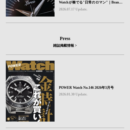
Watchが奏でる"日常のロマン"｜Brand P
icks #08
2026.07.17 Update.
Press
雑誌掲載情報 >
POWER Watch No.146 2026年3月号
2026.01.30 Update.