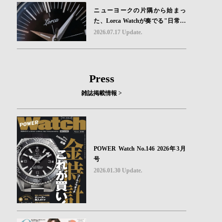
ニューヨークの片隅から始まっ
た、Lorca Watchが奏でる"日常の
ロマン"｜Brand Picks #08
2026.07.17 Update.
Press
雑誌掲載情報 >
POWER Watch No.146 2026年3月
号
2026.01.30 Update.