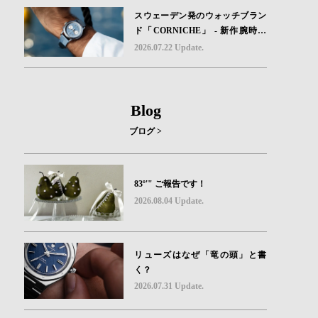
スウェーデン発のウォッチブラン
ド「CORNICHE」 - 新作腕時計
地中海の夏を映す、爽やかなブル
2026.07.22 Update.
ーダイヤル「Heritage Chronograp
h Visage Limited Edition」発売
Blog
ブログ >
83º'" ご報告です！
2026.08.04 Update.
リューズはなぜ「竜の頭」と書
く？
2026.07.31 Update.