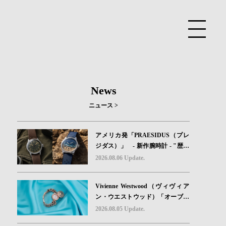
News
ニュース >
アメリカ発「PRAESIDUS（プレ
ジダス）」 - 新作腕時計 - "歴史
を身に着ける“ -戦場を駆け抜けた
2026.08.06 Update.
Willys MBのボンネットと、 ノル
マンディー・ユタビーチの砂を文
Vivienne Westwood（ヴィヴィア
字盤に閉じ込めた「A-11」コレク
ン・ウエストウッド）「オーブボ
ション2種類が発売。
タン」コレクションに、⽇本限定
2026.08.05 Update.
カラーのローズゴールドが登場