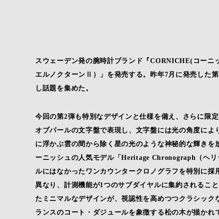
スウェーデン発の腕時計ブランド『CORNICHE(コーニッシ
エルノクターンⅡ）」を発売する。昨年7月に発売した第
し話題を集めた。
今回の第2弾も特別なデザインと仕様を備え、さらに限
オブパールの文字盤で表現し、文字盤には光の角度によ
に浮かぶ雲の間から除く星の光のような神秘的な輝きを
ーニッシュの人気モデル「Heritage Chronogra
ルにはなかったワンカウンタークロノグラフを特別に採
異なり、計測機能が1つのサブダイヤルに集約されるこ
たミニマルなデザインが、視認性を高めつつクラシック
ランスのコート・ダジュールを象徴する松の木が描かれ