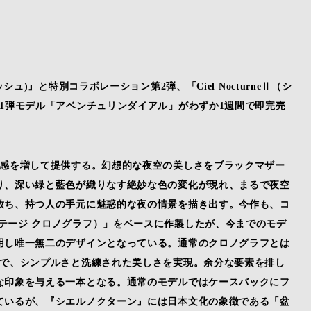
ュ)』と特別コラボレーション第2弾、「Ciel NocturneⅡ（シ
1弾モデル「アベンチュリンダイアル」がわずか1週間で即完売
定感を増して提供する。幻想的な夜空の美しさをブラックマザー
り、深い緑と藍色が織りなす絶妙な色の変化が現れ、まるで夜空
放ち、持つ人の手元に魅惑的な夜の情景を描き出す。今作も、コ
ph（ヘリテージ クロノグラフ）」をベースに作製したが、今までのモデ
用し唯一無二のデザインとなっている。通常のクロノグラフとは
とで、シンプルさと洗練された美しさを実現。余分な要素を排し
な印象を与える一本となる。通常のモデルではケースバックにフ
ているが、『シエルノクターン』には日本文化の象徴である「盆