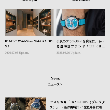
Hº M' S" WatchStore NAGOYA OPE
伝説のフランスGPを腕元に。 仏・
N！
老舗時計ブランド「LIP（リッ
プ）」、世界限定1,906本のクロノグ
2026.07.05 Update.
2026.06.26 Update.
ラフ『ラリー・メカ・クォーツ』を6
月26日（金）発売
News
ニュース >
アメリカ発「PRAESIDUS（プレジダ
ス）」 - 新作腕時計 - "歴史を身に着け