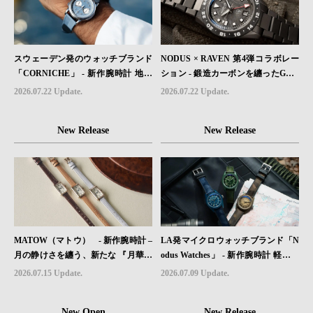
スウェーデン発のウォッチブランド
NODUS × RAVEN 第4弾コラボレー
「CORNICHE」 - 新作腕時計 地中
ション - 鍛造カーボンを纏ったGMT
海の夏を映す、爽やかなブルーダイ
ウォッチ「TRAILTREKKER CARB
2026.07.22 Update.
2026.07.22 Update.
ヤル「Heritage Chronograph Visage
ON」が登場
Limited Edition」発売
New Release
New Release
MATOW（マトウ） - 新作腕時計 –
LA発マイクロウォッチブランド「N
月の静けさを纏う、新たな 『月華』
odus Watches」 - 新作腕時計 軽さと
レザーモデル４型登場。
堅牢性を両立したフィールドウォッ
2026.07.15 Update.
2026.07.09 Update.
チ「Sector II Field Titanium」が登場
New Open
New Release