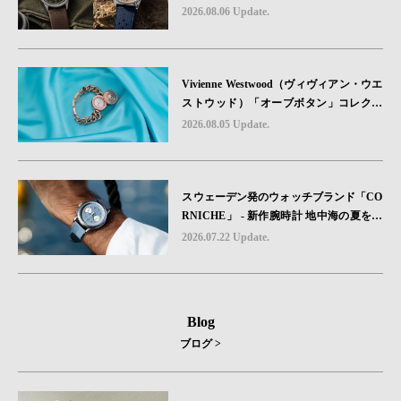
る“ -戦場を駆け抜けたWillys MBのボンネ
2026.08.06 Update.
ットと、 ノルマンディー・ユタビーチの
砂を文字盤に閉じ込めた「A-11」コレク
ション2種類が発売。
Vivienne Westwood（ヴィヴィアン・ウエ
ストウッド）「オーブボタン」コレクシ
ョンに、⽇本限定カラーのローズゴール
2026.08.05 Update.
ドが登場
スウェーデン発のウォッチブランド「CO
RNICHE」 - 新作腕時計 地中海の夏を映
す、爽やかなブルーダイヤル「Heritage C
2026.07.22 Update.
hronograph Visage Limited Edition」発売
Blog
ブログ >