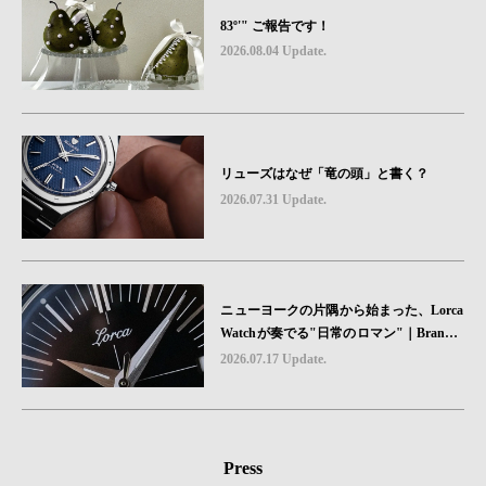
83º'" ご報告です！
2026.08.04 Update.
リューズはなぜ「竜の頭」と書く？
2026.07.31 Update.
ニューヨークの片隅から始まった、Lorca
Watchが奏でる"日常のロマン"｜Brand P
icks #08
2026.07.17 Update.
Press