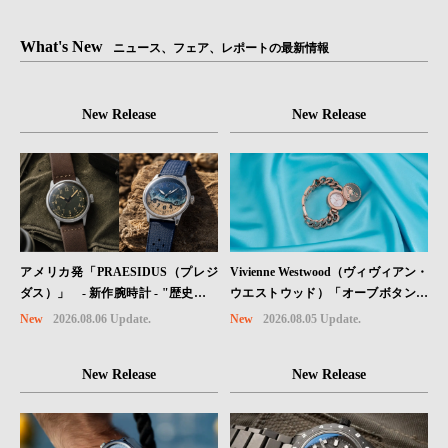
What's New
ニュース、フェア、レポートの最新情報
New Release
New Release
Vivienne Westwood（ヴィヴィアン・
アメリカ発「PRAESIDUS（プレジ
ウエストウッド）「オーブボタン」
ダス）」 - 新作腕時計 - "歴史を身
コレクションに、⽇本限定カラーの
に着ける“ -戦場を駆け抜けたWillys
New
2026.08.05 Update.
New
2026.08.06 Update.
ローズゴールドが登場
MBのボンネットと、 ノルマンディ
ー・ユタビーチの砂を文字盤に閉じ
New Release
New Release
込めた「A-11」コレクション2種類
が発売。