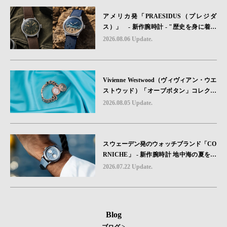
アメリカ発「PRAESIDUS（プレジダ
ス）」 - 新作腕時計 - "歴史を身に着け
る“ -戦場を駆け抜けたWillys MBのボンネ
2026.08.06 Update.
ットと、 ノルマンディー・ユタビーチの
砂を文字盤に閉じ込めた「A-11」コレク
ション2種類が発売。
Vivienne Westwood（ヴィヴィアン・ウエ
ストウッド）「オーブボタン」コレクシ
ョンに、⽇本限定カラーのローズゴール
2026.08.05 Update.
ドが登場
スウェーデン発のウォッチブランド「CO
RNICHE」 - 新作腕時計 地中海の夏を映
す、爽やかなブルーダイヤル「Heritage C
2026.07.22 Update.
hronograph Visage Limited Edition」発売
Blog