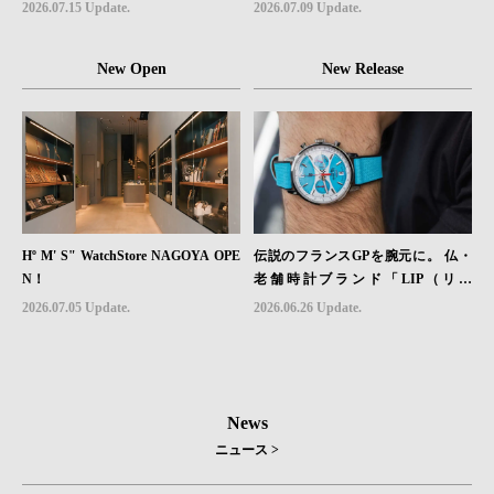
レザーモデル４型登場。
堅牢性を両立したフィールドウォッ
2026.07.15 Update.
2026.07.09 Update.
チ「Sector II Field Titanium」が登場
New Open
New Release
Hº M' S" WatchStore NAGOYA OPE
伝説のフランスGPを腕元に。 仏・
N！
老舗時計ブランド「LIP（リッ
プ）」、世界限定1,906本のクロノグ
2026.07.05 Update.
2026.06.26 Update.
ラフ『ラリー・メカ・クォーツ』を6
月26日（金）発売
News
ニュース >