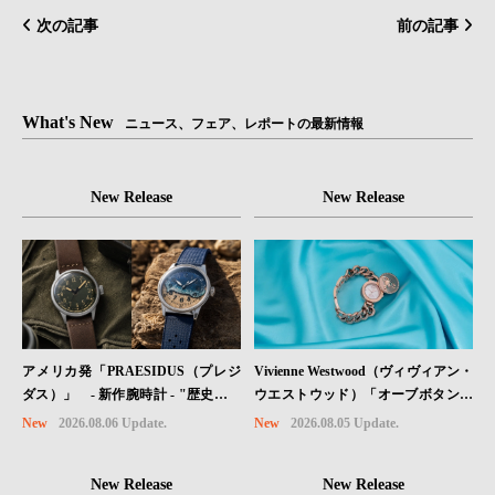
次の記事
前の記事
What's New
ニュース、フェア、レポートの最新情報
New Release
New Release
Vivienne Westwood（ヴィヴィアン・
アメリカ発「PRAESIDUS（プレジ
ウエストウッド）「オーブボタン」
ダス）」 - 新作腕時計 - "歴史を身
コレクションに、⽇本限定カラーの
に着ける“ -戦場を駆け抜けたWillys
New
2026.08.05 Update.
New
2026.08.06 Update.
ローズゴールドが登場
MBのボンネットと、 ノルマンディ
ー・ユタビーチの砂を文字盤に閉じ
New Release
New Release
込めた「A-11」コレクション2種類