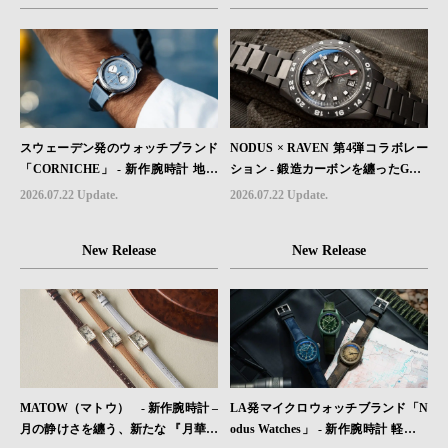
が発売。
スウェーデン発のウォッチブランド
NODUS × RAVEN 第4弾コラボレー
「CORNICHE」 - 新作腕時計 地中
ション - 鍛造カーボンを纏ったGMT
海の夏を映す、爽やかなブルーダイ
ウォッチ「TRAILTREKKER CARB
2026.07.22 Update.
2026.07.22 Update.
ヤル「Heritage Chronograph Visage
ON」が登場
Limited Edition」発売
New Release
New Release
MATOW（マトウ） - 新作腕時計 –
LA発マイクロウォッチブランド「N
月の静けさを纏う、新たな 『月華』
odus Watches」 - 新作腕時計 軽さと