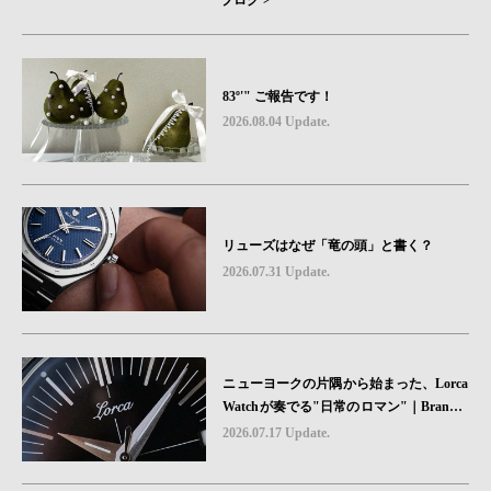
ブログ >
83º'" ご報告です！
2026.08.04 Update.
リューズはなぜ「竜の頭」と書く？
2026.07.31 Update.
ニューヨークの片隅から始まった、Lorca
Watchが奏でる"日常のロマン"｜Brand P
icks #08
2026.07.17 Update.