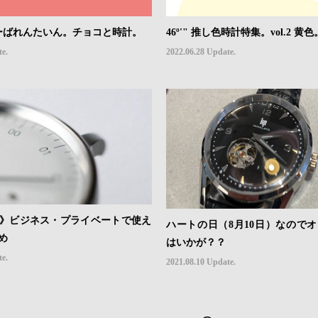
46º'" 推し色時計特集。vol.2 黄色
っぴーばれんたいん。チョコと時計。
2022.06.28 Update.
te.
》ビジネス・プライベートで使え
ハートの日（8月10日）なので
め
はいかが？？
te.
2021.08.10 Update.