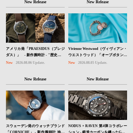
New Release
New Release
Vivienne Westwood（ヴィヴィアン・
アメリカ発「PRAESIDUS（プレジ
ウエストウッド）「オーブボタン」
ダス）」 - 新作腕時計 - "歴史を身
コレクションに、⽇本限定カラーの
に着ける“ -戦場を駆け抜けたWillys
New
2026.08.05 Update.
New
2026.08.06 Update.
ローズゴールドが登場
MBのボンネットと、 ノルマンディ
ー・ユタビーチの砂を文字盤に閉じ
New Release
New Release
込めた「A-11」コレクション2種類
が発売。
スウェーデン発のウォッチブランド
NODUS × RAVEN 第4弾コラボレー
「CORNICHE」 - 新作腕時計 地中
ション - 鍛造カーボンを纏ったGMT