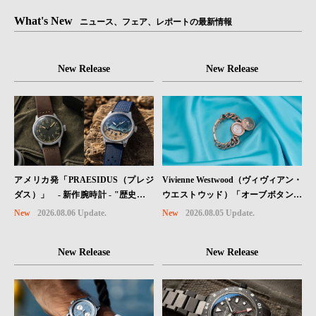
What's New
ニュース、フェア、レポートの最新情報
New Release
New Release
Vivienne Westwood（ヴィヴィアン・
アメリカ発「PRAESIDUS（プレジ
ウエストウッド）「オーブボタン」
ダス）」 - 新作腕時計 - "歴史を身
コレクションに、⽇本限定カラーの
に着ける“ -戦場を駆け抜けたWillys
New
2026.08.05 Update.
New
2026.08.06 Update.
ローズゴールドが登場
MBのボンネットと、 ノルマンディ
ー・ユタビーチの砂を文字盤に閉じ
New Release
New Release
込めた「A-11」コレクション2種類
が発売。