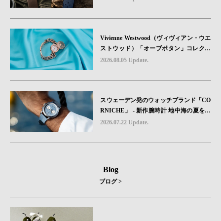
ットと、 ノルマンディー・ユタビーチの
砂を文字盤に閉じ込めた「A-11」コレク
ション2種類が発売。
Vivienne Westwood（ヴィヴィアン・ウエ
ストウッド）「オーブボタン」コレクシ
ョンに、⽇本限定カラーのローズゴール
2026.08.05 Update.
ドが登場
スウェーデン発のウォッチブランド「CO
RNICHE」 - 新作腕時計 地中海の夏を映
す、爽やかなブルーダイヤル「Heritage C
2026.07.22 Update.
hronograph Visage Limited Edition」発売
Blog
ブログ >