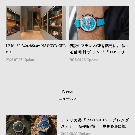
Hº M' S" WatchStore NAGOYA OPE
伝説のフランスGPを腕元に。 仏・
N！
老舗時計ブランド「LIP（リッ
プ）」、世界限定1,906本のクロノグ
2026.07.05 Update.
2026.06.26 Update.
ラフ『ラリー・メカ・クォーツ』を6
月26日（金）発売
News
ニュース >
アメリカ発「PRAESIDUS（プレジダ
ス）」 - 新作腕時計 - "歴史を身に着け
る“ -戦場を駆け抜けたWillys MBのボンネ
2026.08.06 Update.