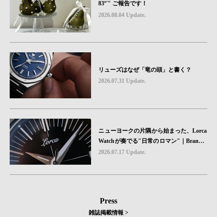
83º'" ご報告です！
2026.08.04 Update.
リューズはなぜ「竜の頭」と書く？
2026.07.31 Update.
ニューヨークの片隅から始まった、Lorca
Watchが奏でる"日常のロマン"｜Brand P
icks #08
2026.07.17 Update.
Press
雑誌掲載情報 >