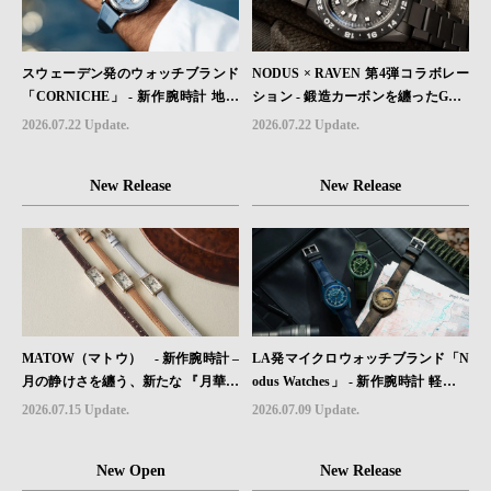
スウェーデン発のウォッチブランド
NODUS × RAVEN 第4弾コラボレー
「CORNICHE」 - 新作腕時計 地中
ション - 鍛造カーボンを纏ったGMT
海の夏を映す、爽やかなブルーダイ
ウォッチ「TRAILTREKKER CARB
2026.07.22 Update.
2026.07.22 Update.
ヤル「Heritage Chronograph Visage
ON」が登場
Limited Edition」発売
New Release
New Release
MATOW（マトウ） - 新作腕時計 –
LA発マイクロウォッチブランド「N
月の静けさを纏う、新たな 『月華』
odus Watches」 - 新作腕時計 軽さと
レザーモデル４型登場。
堅牢性を両立したフィールドウォッ
2026.07.15 Update.
2026.07.09 Update.
チ「Sector II Field Titanium」が登場
New Open
New Release