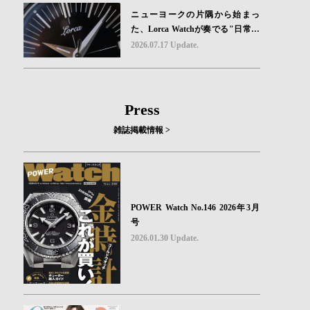
ニューヨークの片隅から始まっ
た、Lorca Watchが奏でる"日常の
ロマン"｜Brand Picks #08
2026.07.17 Update.
Press
雑誌掲載情報 >
POWER Watch No.146 2026年3月
号
2026.01.30 Update.