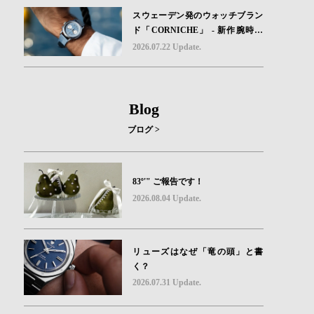
スウェーデン発のウォッチブラン
ド「CORNICHE」 - 新作腕時計
地中海の夏を映す、爽やかなブル
2026.07.22 Update.
ーダイヤル「Heritage Chronograp
h Visage Limited Edition」発売
Blog
ブログ >
83º'" ご報告です！
2026.08.04 Update.
リューズはなぜ「竜の頭」と書
く？
2026.07.31 Update.