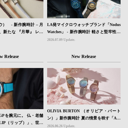
） - 新作腕時計 – 月
LA発マイクロウォッチブランド「Nodus
、新たな 『月華』 レザ
Watches」 - 新作腕時計 軽さと堅牢性を
場。
両立したフィールドウォッチ「Sector II
2026.07.09 Update.
Field Titanium」が登場
w Release
New Release
OLIVIA BURTON （オリビア・バート
GPを腕元に。 仏・老舗
ン）」新作腕時計 夏の情景を映す「Azu
LIP（リップ）」、世界
re Collection」発売
2026.06.26 Update.