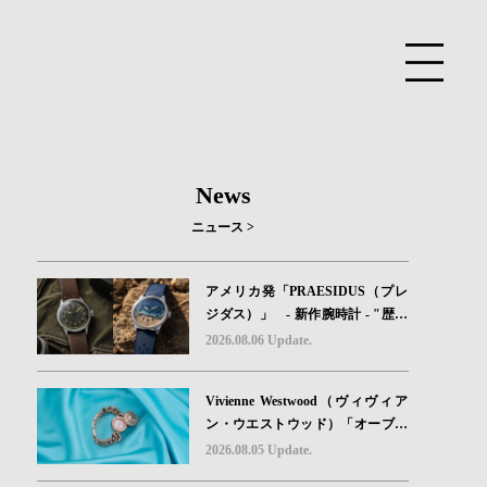
News
ニュース >
アメリカ発「PRAESIDUS（プレ
ジダス）」 - 新作腕時計 - "歴史
を身に着ける“ -戦場を駆け抜けた
2026.08.06 Update.
Willys MBのボンネットと、 ノル
マンディー・ユタビーチの砂を文
Vivienne Westwood（ヴィヴィア
字盤に閉じ込めた「A-11」コレク
ン・ウエストウッド）「オーブボ
ション2種類が発売。
タン」コレクションに、⽇本限定
2026.08.05 Update.
カラーのローズゴールドが登場