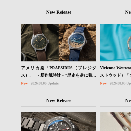
New Release
Ne
Vivienne We
アメリカ発「PRAESIDUS（プレジダ
ストウッド）「
ス）」 - 新作腕時計 - "歴史を身に着け
ョンに、⽇本限
る“ -戦場を駆け抜けたWillys MBのボン
New
2026.08.05 Up
New
2026.08.06 Update.
ドが登場
ネットと、 ノルマンディー・ユタビーチ
の砂を文字盤に閉じ込めた「A-11」コレ
New Release
Ne
クション2種類が発売。