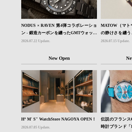
NODUS × RAVEN 第4弾コラボレーショ
MATOW（マトウ
ン - 鍛造カーボンを纏ったGMTウォッチ
の静けさを纏う
「TRAILTREKKER CARBON」が登場
ーモデル４型登
2026.07.22 Update.
2026.07.15 Update.
New Open
Ne
Hº M' S" WatchStore NAGOYA OPEN！
伝説のフランス
時計ブランド「
2026.07.05 Update.