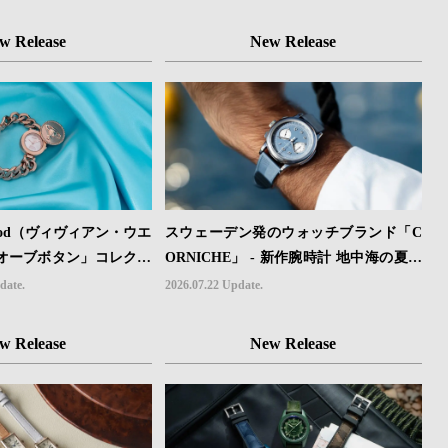
w Release
New Release
stwood（ヴィヴィアン・ウエ
スウェーデン発のウォッチブランド「C
オーブボタン」コレクシ
ORNICHE」 - 新作腕時計 地中海の夏を
定カラーのローズゴール
映す、爽やかなブルーダイヤル「Heritag
date.
2026.07.22 Update.
e Chronograph Visage Limited Edition」
発売
w Release
New Release