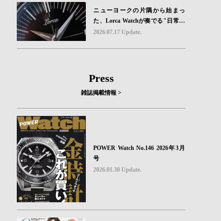
ニューヨークの片隅から始まっ
た、Lorca Watchが奏でる"日常の
ロマン"｜Brand Picks #08
2026.07.17 Update.
Press
雑誌掲載情報 >
POWER Watch No.146 2026年3月
号
2026.01.30 Update.