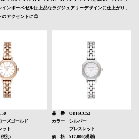
レインボーベゼルは上品なラグジュアリーデザインに仕上がり、
トのアクセントに◎
50
品 番 OB16CC52
ローズゴールド
カラー シルバー
ット
ブレスレット
(税別)
価 格 ¥17,000(税別)