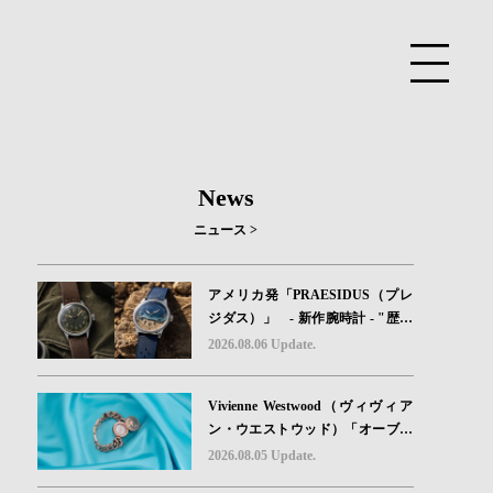
News
ニュース >
アメリカ発「PRAESIDUS（プレ
ジダス）」 - 新作腕時計 - "歴史
を身に着ける“ -戦場を駆け抜けた
2026.08.06 Update.
Willys MBのボンネットと、 ノル
マンディー・ユタビーチの砂を文
Vivienne Westwood（ヴィヴィア
字盤に閉じ込めた「A-11」コレク
ン・ウエストウッド）「オーブボ
ション2種類が発売。
タン」コレクションに、⽇本限定
2026.08.05 Update.
カラーのローズゴールドが登場