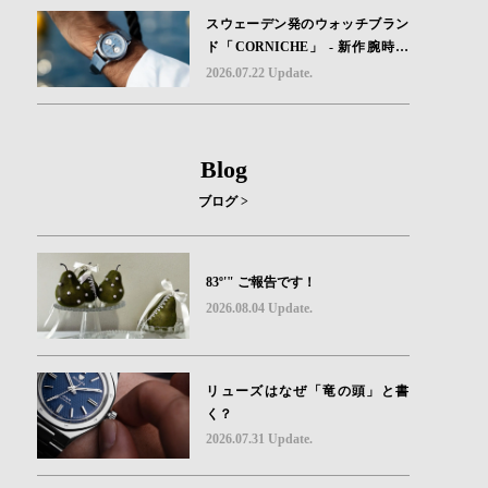
スウェーデン発のウォッチブラン
ド「CORNICHE」 - 新作腕時計
地中海の夏を映す、爽やかなブル
2026.07.22 Update.
ーダイヤル「Heritage Chronograp
h Visage Limited Edition」発売
Blog
ブログ >
83º'" ご報告です！
2026.08.04 Update.
リューズはなぜ「竜の頭」と書
く？
2026.07.31 Update.