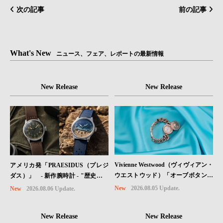
次の記事
前の記事
What's New
ニュース、フェア、レポートの最新情報
New Release
New Release
Vivienne Westwood（ヴィヴィアン・
アメリカ発「PRAESIDUS（プレジ
ウエストウッド）「オーブボタン」
ダス）」 - 新作腕時計 - "歴史を身
コレクションに、⽇本限定カラーの
に着ける“ -戦場を駆け抜けたWillys
New
2026.08.05 Update.
New
2026.08.06 Update.
ローズゴールドが登場
MBのボンネットと、 ノルマンディ
ー・ユタビーチの砂を文字盤に閉じ
New Release
New Release
込めた「A-11」コレクション2種類