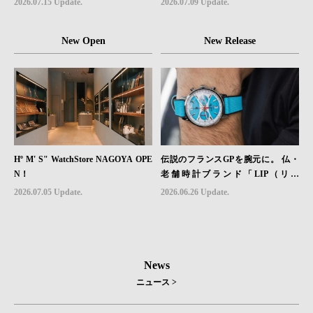
2026.07.15 Update.
2026.07.09 Update.
チ「Sector II Field Titanium」が登場
New Open
New Release
Hº M' S" WatchStore NAGOYA OPE
伝説のフランスGPを腕元に。 仏・
N！
老舗時計ブランド「LIP（リッ
プ）」、世界限定1,906本のクロノグ
2026.07.05 Update.
2026.06.26 Update.
ラフ『ラリー・メカ・クォーツ』を6
月26日（金）発売
News
ニュース >