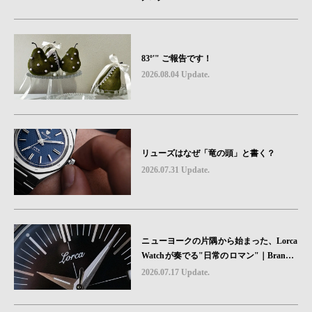
83º'" ご報告です！
2026.08.04 Update.
リューズはなぜ「竜の頭」と書く？
2026.07.31 Update.
ニューヨークの片隅から始まった、Lorca
Watchが奏でる"日常のロマン"｜Brand P
icks #08
2026.07.17 Update.