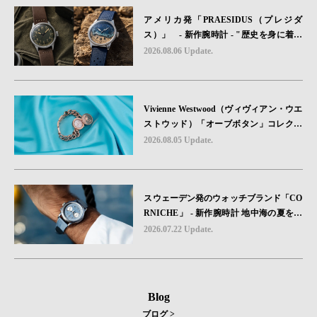
アメリカ発「PRAESIDUS（プレジダ
ス）」 - 新作腕時計 - "歴史を身に着け
る“ -戦場を駆け抜けたWillys MBのボンネ
2026.08.06 Update.
ットと、 ノルマンディー・ユタビーチの
砂を文字盤に閉じ込めた「A-11」コレク
ション2種類が発売。
Vivienne Westwood（ヴィヴィアン・ウエ
ストウッド）「オーブボタン」コレクシ
ョンに、⽇本限定カラーのローズゴール
2026.08.05 Update.
ドが登場
スウェーデン発のウォッチブランド「CO
RNICHE」 - 新作腕時計 地中海の夏を映
す、爽やかなブルーダイヤル「Heritage C
2026.07.22 Update.
hronograph Visage Limited Edition」発売
Blog
ブログ >