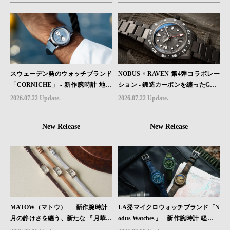
が発売。
スウェーデン発のウォッチブランド
NODUS × RAVEN 第4弾コラボレー
「CORNICHE」 - 新作腕時計 地中
ション - 鍛造カーボンを纏ったGMT
海の夏を映す、爽やかなブルーダイ
ウォッチ「TRAILTREKKER CARB
2026.07.22 Update.
2026.07.22 Update.
ヤル「Heritage Chronograph Visage
ON」が登場
Limited Edition」発売
New Release
New Release
MATOW（マトウ） - 新作腕時計 –
LA発マイクロウォッチブランド「N
月の静けさを纏う、新たな 『月華』
odus Watches」 - 新作腕時計 軽さと
レザーモデル４型登場。
堅牢性を両立したフィールドウォッ