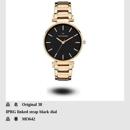
品 名 Original 38
IPRG linked strap black dial
品 番 MO642