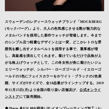
スウェーデンのレディースウォッチブランド「MOCKBERG
(モックバーグ)」より、大人の色気感じさせる艶が魅力的な
メタルバンドを採用した新作ウォッチが登場します。今まで
のシンプル且つ軽量なデザインとは一変、どこかレトロな雰
囲気を醸し出すメタルベルトを採用する事で、重厚感が増
し、高級感を演出してくれます。着けているだけで品格が上
がる格上げウォッチとして、この冬女性が身に着けたいジュ
エリーウォッチが、シルバー・ローズゴールド・イエローゴ
ールドの3色にフェイスカラーをホワイト・ブラックの2色展
開、サイズが3サイズで、全18品番がラインナップする。2019
年11月25日(月)より全国の取り扱い店舗及び、
公式オンライ
ンストア
にて販売開始。
◆28mm 各¥24,000(税抜) IP:イオンプレーティング加工 | G: