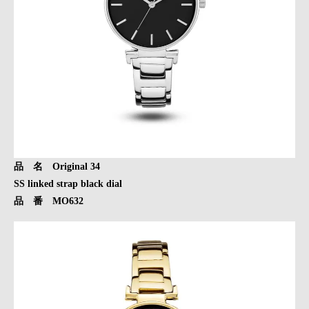
品 名 Original 34
SS linked strap black dial
品 番 MO632