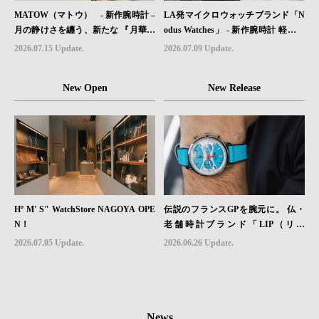
MATOW（マトウ） - 新作腕時計 –
LA発マイクロウォッチブランド「N
月の静けさを纏う、新たな 『月華』
odus Watches」 - 新作腕時計 軽さと
レザーモデル４型登場。
堅牢性を両立したフィールドウォッ
2026.07.15 Update.
2026.07.09 Update.
チ「Sector II Field Titanium」が登場
New Open
New Release
Hº M' S" WatchStore NAGOYA OPE
伝説のフランスGPを腕元に。 仏・
N！
老舗時計ブランド「LIP（リッ
プ）」、世界限定1,906本のクロノグ
2026.07.05 Update.
2026.06.26 Update.
ラフ『ラリー・メカ・クォーツ』を6
月26日（金）発売
News