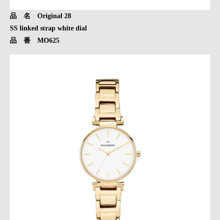
品 名 Original 28
SS linked strap white dial
品 番 MO625