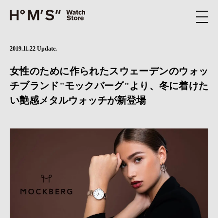
2019.11.22 Update.
女性のために作られたスウェーデンのウォッ
チブランド"モックバーグ"より、冬に着けた
い艶感メタルウォッチが新登場