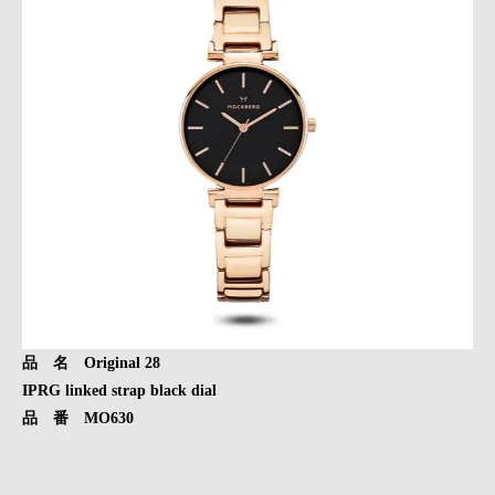
品 名 Original 28
IPRG linked strap black dial
品 番 MO630