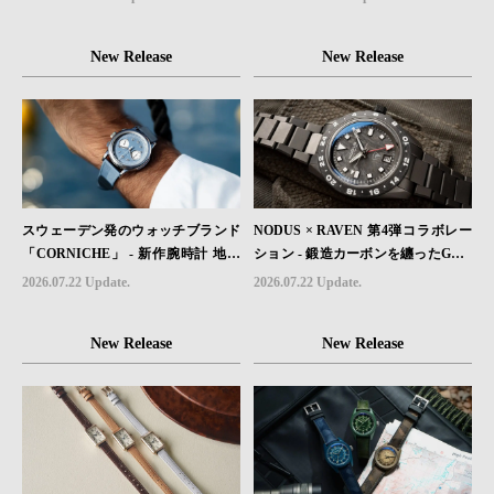
ローズゴールドが登場
MBのボンネットと、 ノルマンディ
ー・ユタビーチの砂を文字盤に閉じ
New Release
New Release
込めた「A-11」コレクション2種類
が発売。
スウェーデン発のウォッチブランド
NODUS × RAVEN 第4弾コラボレー
「CORNICHE」 - 新作腕時計 地中
ション - 鍛造カーボンを纏ったGMT
海の夏を映す、爽やかなブルーダイ
ウォッチ「TRAILTREKKER CARB
2026.07.22 Update.
2026.07.22 Update.
ヤル「Heritage Chronograph Visage
ON」が登場
Limited Edition」発売
New Release
New Release