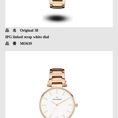
品 名 Original 38
IPG linked strap white dial
品 番 MO639