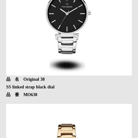
品 名 Original 38
SS linked strap black dial
品 番 MO638