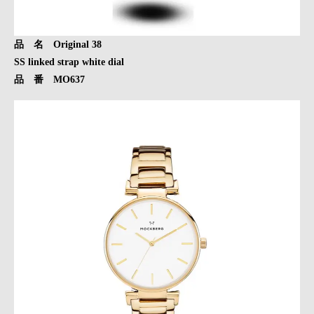
品 名 Original 38
SS linked strap white dial
品 番 MO637