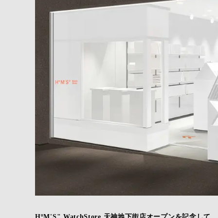
HºM'S" WatchStore 天神地下街店オープンを