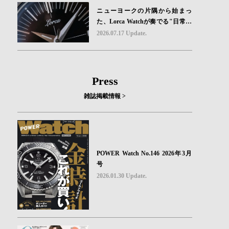
ニューヨークの片隅から始まっ
た、Lorca Watchが奏でる"日常の
ロマン"｜Brand Picks #08
2026.07.17 Update.
Press
雑誌掲載情報 >
POWER Watch No.146 2026年3月
号
2026.01.30 Update.