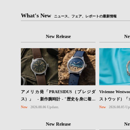
What's New
ニュース、フェア、レポートの最新情報
New Release
Ne
Vivienne We
アメリカ発「PRAESIDUS（プレジダ
ストウッド）「
ス）」 - 新作腕時計 - "歴史を身に着け
ョンに、⽇本限
る“ -戦場を駆け抜けたWillys MBのボン
New
2026.08.05 Up
New
2026.08.06 Update.
ドが登場
ネットと、 ノルマンディー・ユタビーチ
の砂を文字盤に閉じ込めた「A-11」コレ
New Release
Ne
クション2種類が発売。