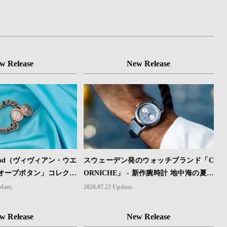
w Release
New Release
stwood（ヴィヴィアン・ウエ
スウェーデン発のウォッチブランド「C
オーブボタン」コレクシ
ORNICHE」 - 新作腕時計 地中海の夏を
定カラーのローズゴール
映す、爽やかなブルーダイヤル「Heritag
date.
2026.07.22 Update.
e Chronograph Visage Limited Edition」
発売
w Release
New Release