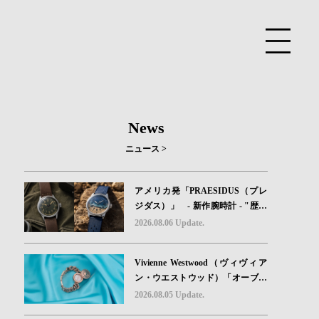
News
ニュース >
アメリカ発「PRAESIDUS（プレ
ジダス）」 - 新作腕時計 - "歴史
を身に着ける“ -戦場を駆け抜けた
2026.08.06 Update.
Willys MBのボンネットと、 ノル
マンディー・ユタビーチの砂を文
Vivienne Westwood（ヴィヴィア
字盤に閉じ込めた「A-11」コレク
ン・ウエストウッド）「オーブボ
ション2種類が発売。
タン」コレクションに、⽇本限定
2026.08.05 Update.
カラーのローズゴールドが登場