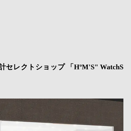
クトショップ 「HºM'S" WatchS