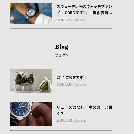
スウェーデン発のウォッチブラン
ド「CORNICHE」 - 新作腕時計
地中海の夏を映す、爽やかなブル
2026.07.22 Update.
ーダイヤル「Heritage Chronograp
h Visage Limited Edition」発売
Blog
ブログ >
83º'" ご報告です！
2026.08.04 Update.
リューズはなぜ「竜の頭」と書
く？
2026.07.31 Update.