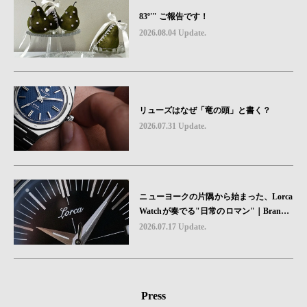
83º'" ご報告です！
2026.08.04 Update.
リューズはなぜ「竜の頭」と書く？
2026.07.31 Update.
ニューヨークの片隅から始まった、Lorca
Watchが奏でる"日常のロマン"｜Brand P
icks #08
2026.07.17 Update.
Press