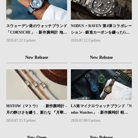
スウェーデン発のウォッチブランド
NODUS × RAVEN 第4弾コラボレー
「CORNICHE」 - 新作腕時計 地中
ション - 鍛造カーボンを纏ったGMT
海の夏を映す、爽やかなブルーダイ
ウォッチ「TRAILTREKKER CARB
2026.07.22 Update.
2026.07.22 Update.
ヤル「Heritage Chronograph Visage
ON」が登場
Limited Edition」発売
New Release
New Release
MATOW（マトウ） - 新作腕時計 –
LA発マイクロウォッチブランド「N
月の静けさを纏う、新たな 『月華』
odus Watches」 - 新作腕時計 軽さと
レザーモデル４型登場。
堅牢性を両立したフィールドウォッ
2026.07.15 Update.
2026.07.09 Update.
チ「Sector II Field Titanium」が登場
New Open
New Release