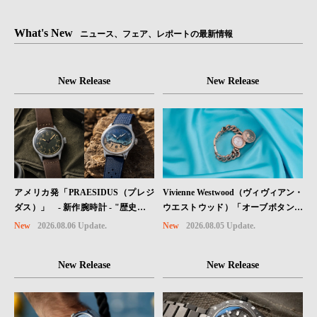
What's New
ニュース、フェア、レポートの最新情報
New Release
New Release
Vivienne Westwood（ヴィヴィアン・
アメリカ発「PRAESIDUS（プレジ
ウエストウッド）「オーブボタン」
ダス）」 - 新作腕時計 - "歴史を身
コレクションに、⽇本限定カラーの
に着ける“ -戦場を駆け抜けたWillys
New
2026.08.05 Update.
New
2026.08.06 Update.
ローズゴールドが登場
MBのボンネットと、 ノルマンディ
ー・ユタビーチの砂を文字盤に閉じ
New Release
New Release
込めた「A-11」コレクション2種類
が発売。