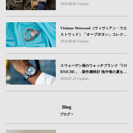
る“ -戦場を駆け抜けたWillys MBのボンネ
2026.08.06 Update.
ットと、 ノルマンディー・ユタビーチの
砂を文字盤に閉じ込めた「A-11」コレク
ション2種類が発売。
Vivienne Westwood（ヴィヴィアン・ウエ
ストウッド）「オーブボタン」コレクシ
ョンに、⽇本限定カラーのローズゴール
2026.08.05 Update.
ドが登場
スウェーデン発のウォッチブランド「CO
RNICHE」 - 新作腕時計 地中海の夏を映
す、爽やかなブルーダイヤル「Heritage C
2026.07.22 Update.
hronograph Visage Limited Edition」発売
Blog
ブログ >