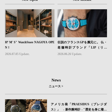
Hº M' S" WatchStore NAGOYA OPE
伝説のフランスGPを腕元に。 仏・
N！
老舗時計ブランド「LIP（リッ
プ）」、世界限定1,906本のクロノグ
2026.07.05 Update.
2026.06.26 Update.
ラフ『ラリー・メカ・クォーツ』を6
月26日（金）発売
News
ニュース >
アメリカ発「PRAESIDUS（プレジダ
ス）」 - 新作腕時計 - "歴史を身に着け