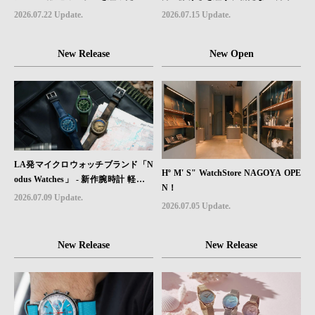
ウォッチ「TRAILTREKKER CARB
レザーモデル４型登場。
2026.07.22 Update.
2026.07.15 Update.
ON」が登場
New Release
New Open
LA発マイクロウォッチブランド「N
Hº M' S" WatchStore NAGOYA OPE
odus Watches」 - 新作腕時計 軽さと
N！
堅牢性を両立したフィールドウォッ
2026.07.09 Update.
2026.07.05 Update.
チ「Sector II Field Titanium」が登場
New Release
New Release