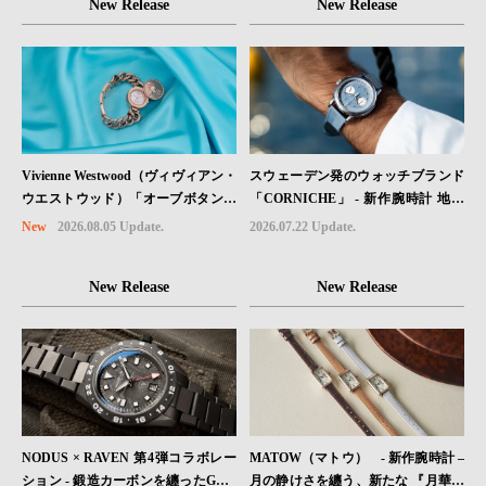
New Release
New Release
Vivienne Westwood（ヴィヴィアン・
スウェーデン発のウォッチブランド
ウエストウッド）「オーブボタン」
「CORNICHE」 - 新作腕時計 地中
コレクションに、⽇本限定カラーの
海の夏を映す、爽やかなブルーダイ
New
2026.08.05 Update.
2026.07.22 Update.
ローズゴールドが登場
ヤル「Heritage Chronograph Visage
Limited Edition」発売
New Release
New Release
NODUS × RAVEN 第4弾コラボレー
MATOW（マトウ） - 新作腕時計 –
ション - 鍛造カーボンを纏ったGMT
月の静けさを纏う、新たな 『月華』