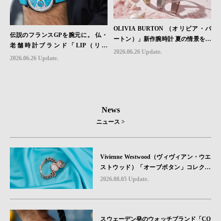
OLIVIA BURTON （オリビア・バ
伝説のフランスGPを腕元に。 仏・
ートン）」新作腕時計 夏の情景を映
老舗時計ブランド「LIP（リッ
す「Azure Collection」発売
2026.06.26 Update.
プ）」、世界限定1,906本のクロノグ
2026.06.26 Update.
ラフ『ラリー・メカ・クォーツ』を6
月26日（金）発売
News
ニュース >
Vivienne Westwood（ヴィヴィアン・ウエ
ストウッド）「オーブボタン」コレクシ
ョンに、⽇本限定カラーのローズゴール
2026.08.05 Update.
ドが登場
スウェーデン発のウォッチブランド「CO