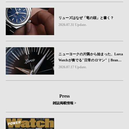
リューズはなぜ「竜の頭」と書く？
2026.07.31 Update.
ニューヨークの片隅から始まった、Lorca
Watchが奏でる"日常のロマン"｜Brand P
icks #08
2026.07.17 Update.
Press
雑誌掲載情報 >