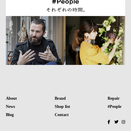
About
Brand
Repair
News
Shop list
#People
Blog
Contact