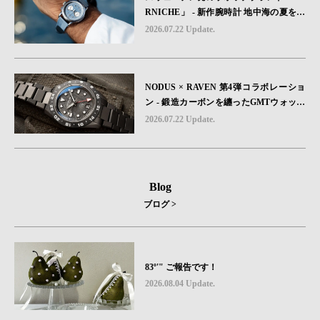
RNICHE」 - 新作腕時計 地中海の夏を映
す、爽やかなブルーダイヤル「Heritage C
2026.07.22 Update.
hronograph Visage Limited Edition」発売
NODUS × RAVEN 第4弾コラボレーショ
ン - 鍛造カーボンを纏ったGMTウォッチ
「TRAILTREKKER CARBON」が登場
2026.07.22 Update.
Blog
ブログ >
83º'" ご報告です！
2026.08.04 Update.