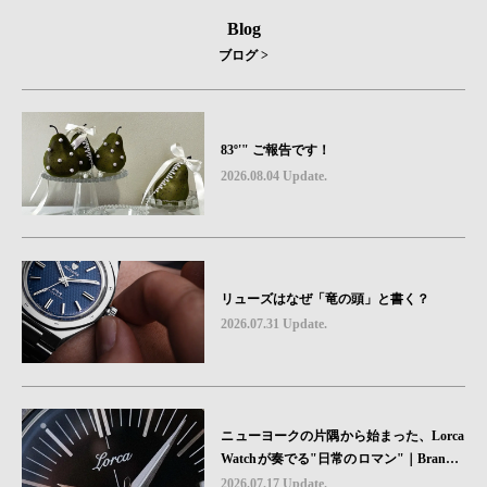
Blog
ブログ >
83º'" ご報告です！
2026.08.04 Update.
リューズはなぜ「竜の頭」と書く？
2026.07.31 Update.
ニューヨークの片隅から始まった、Lorca
Watchが奏でる"日常のロマン"｜Brand P
icks #08
2026.07.17 Update.