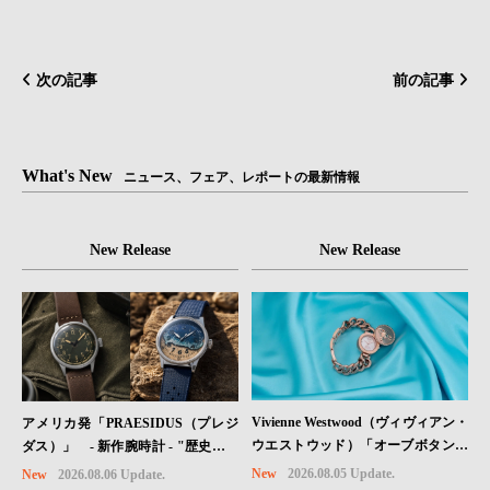
次の記事
前の記事
What's New
ニュース、フェア、レポートの最新情報
New Release
New Release
Vivienne Westwood（ヴィヴィアン・
アメリカ発「PRAESIDUS（プレジ
ウエストウッド）「オーブボタン」
ダス）」 - 新作腕時計 - "歴史を身
コレクションに、⽇本限定カラーの
に着ける“ -戦場を駆け抜けたWillys
New
2026.08.05 Update.
New
2026.08.06 Update.