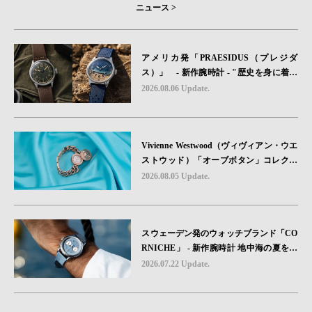
ニュース >
アメリカ発「PRAESIDUS（プレジダ
ス）」 - 新作腕時計 - "歴史を身に着け
る“ -戦場を駆け抜けたWillys MBのボンネ
2026.08.06 Update.
ットと、 ノルマンディー・ユタビーチの
砂を文字盤に閉じ込めた「A-11」コレク
ション2種類が発売。
Vivienne Westwood（ヴィヴィアン・ウエ
ストウッド）「オーブボタン」コレクシ
ョンに、⽇本限定カラーのローズゴール
2026.08.05 Update.
ドが登場
スウェーデン発のウォッチブランド「CO
RNICHE」 - 新作腕時計 地中海の夏を映
す、爽やかなブルーダイヤル「Heritage C
2026.07.22 Update.
hronograph Visage Limited Edition」発売