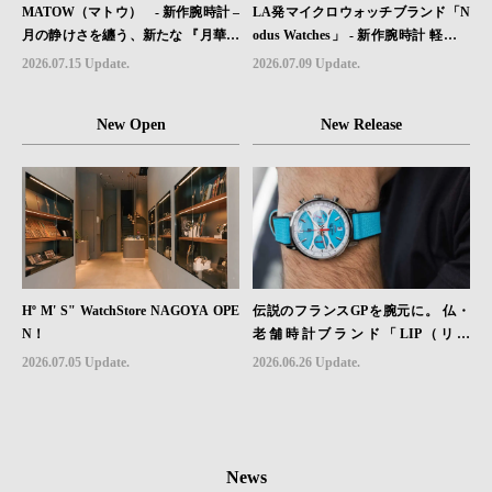
MATOW（マトウ） - 新作腕時計 –
LA発マイクロウォッチブランド「N
月の静けさを纏う、新たな 『月華』
odus Watches」 - 新作腕時計 軽さと
レザーモデル４型登場。
堅牢性を両立したフィールドウォッ
2026.07.15 Update.
2026.07.09 Update.
チ「Sector II Field Titanium」が登場
New Open
New Release
Hº M' S" WatchStore NAGOYA OPE
伝説のフランスGPを腕元に。 仏・
N！
老舗時計ブランド「LIP（リッ
プ）」、世界限定1,906本のクロノグ
2026.07.05 Update.
2026.06.26 Update.
ラフ『ラリー・メカ・クォーツ』を6
月26日（金）発売
News