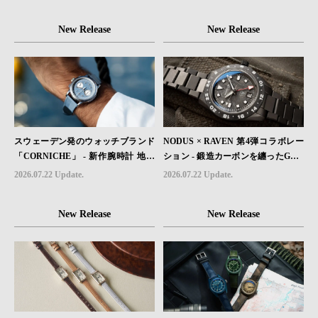
ローズゴールドが登場
MBのボンネットと、 ノルマンディ
ー・ユタビーチの砂を文字盤に閉じ
New Release
New Release
込めた「A-11」コレクション2種類
が発売。
スウェーデン発のウォッチブランド
NODUS × RAVEN 第4弾コラボレー
「CORNICHE」 - 新作腕時計 地中
ション - 鍛造カーボンを纏ったGMT
海の夏を映す、爽やかなブルーダイ
ウォッチ「TRAILTREKKER CARB
2026.07.22 Update.
2026.07.22 Update.
ヤル「Heritage Chronograph Visage
ON」が登場
Limited Edition」発売
New Release
New Release