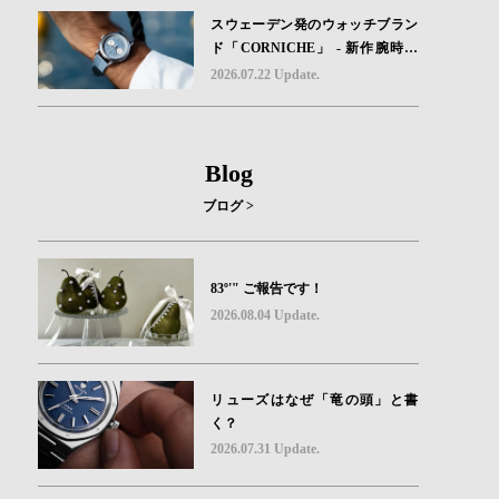
スウェーデン発のウォッチブラン
ド「CORNICHE」 - 新作腕時計
地中海の夏を映す、爽やかなブル
2026.07.22 Update.
ーダイヤル「Heritage Chronograp
h Visage Limited Edition」発売
Blog
ブログ >
83º'" ご報告です！
2026.08.04 Update.
リューズはなぜ「竜の頭」と書
く？
2026.07.31 Update.