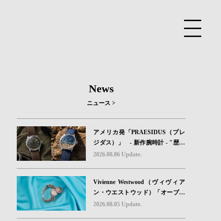
News
ニュース >
アメリカ発「PRAESIDUS（プレ
ジダス）」 - 新作腕時計 - "歴史
を身に着ける“ -戦場を駆け抜けた
2026.08.06 Update.
Willys MBのボンネットと、 ノル
マンディー・ユタビーチの砂を文
Vivienne Westwood（ヴィヴィア
字盤に閉じ込めた「A-11」コレク
ン・ウエストウッド）「オーブボ
ション2種類が発売。
タン」コレクションに、⽇本限定
2026.08.05 Update.
カラーのローズゴールドが登場