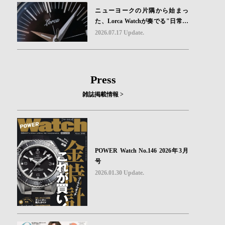
ニューヨークの片隅から始まっ
た、Lorca Watchが奏でる"日常の
ロマン"｜Brand Picks #08
2026.07.17 Update.
Press
雑誌掲載情報 >
POWER Watch No.146 2026年3月
号
2026.01.30 Update.