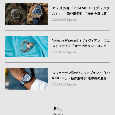
アメリカ発「PRAESIDUS（プレジダ
ス）」 - 新作腕時計 - "歴史を身に着け
る“ -戦場を駆け抜けたWillys MBのボンネ
2026.08.06 Update.
ットと、 ノルマンディー・ユタビーチの
砂を文字盤に閉じ込めた「A-11」コレク
ション2種類が発売。
Vivienne Westwood（ヴィヴィアン・ウエ
ストウッド）「オーブボタン」コレクシ
ョンに、⽇本限定カラーのローズゴール
2026.08.05 Update.
ドが登場
スウェーデン発のウォッチブランド「CO
RNICHE」 - 新作腕時計 地中海の夏を映
す、爽やかなブルーダイヤル「Heritage C
2026.07.22 Update.
hronograph Visage Limited Edition」発売
Blog