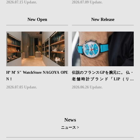
レザーモデル４型登場。
堅牢性を両立したフィールドウォッ
2026.07.15 Update.
2026.07.09 Update.
チ「Sector II Field Titanium」が登場
New Open
New Release
Hº M' S" WatchStore NAGOYA OPE
伝説のフランスGPを腕元に。 仏・
N！
老舗時計ブランド「LIP（リッ
プ）」、世界限定1,906本のクロノグ
2026.07.05 Update.
2026.06.26 Update.
ラフ『ラリー・メカ・クォーツ』を6
月26日（金）発売
News
ニュース >