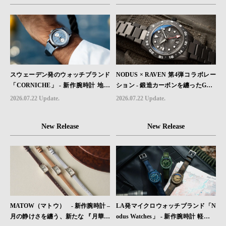
が発売。
スウェーデン発のウォッチブランド
NODUS × RAVEN 第4弾コラボレー
「CORNICHE」 - 新作腕時計 地中
ション - 鍛造カーボンを纏ったGMT
海の夏を映す、爽やかなブルーダイ
ウォッチ「TRAILTREKKER CARB
2026.07.22 Update.
2026.07.22 Update.
ヤル「Heritage Chronograph Visage
ON」が登場
Limited Edition」発売
New Release
New Release
MATOW（マトウ） - 新作腕時計 –
LA発マイクロウォッチブランド「N
月の静けさを纏う、新たな 『月華』
odus Watches」 - 新作腕時計 軽さと