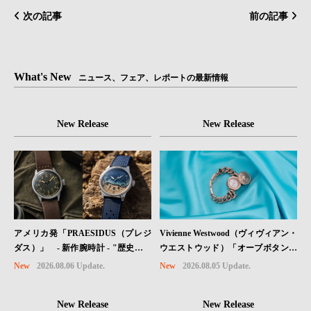
次の記事
前の記事
What's New
ニュース、フェア、レポートの最新情報
New Release
New Release
Vivienne Westwood（ヴィヴィアン・
アメリカ発「PRAESIDUS（プレジ
ウエストウッド）「オーブボタン」
ダス）」 - 新作腕時計 - "歴史を身
コレクションに、⽇本限定カラーの
に着ける“ -戦場を駆け抜けたWillys
New
2026.08.05 Update.
New
2026.08.06 Update.
ローズゴールドが登場
MBのボンネットと、 ノルマンディ
ー・ユタビーチの砂を文字盤に閉じ
New Release
New Release
込めた「A-11」コレクション2種類