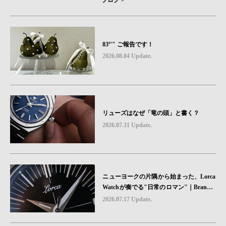
ブログ >
83º'" ご報告です！
2026.08.04 Update.
リューズはなぜ「竜の頭」と書く？
2026.07.31 Update.
ニューヨークの片隅から始まった、Lorca
Watchが奏でる"日常のロマン"｜Brand P
icks #08
2026.07.17 Update.