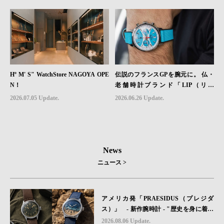
Hº M' S" WatchStore NAGOYA OPE
伝説のフランスGPを腕元に。 仏・
N！
老舗時計ブランド「LIP（リッ
プ）」、世界限定1,906本のクロノグ
2026.07.05 Update.
2026.06.26 Update.
ラフ『ラリー・メカ・クォーツ』を6
月26日（金）発売
News
ニュース >
アメリカ発「PRAESIDUS（プレジダ
ス）」 - 新作腕時計 - "歴史を身に着け
る“ -戦場を駆け抜けたWillys MBのボンネ
2026.08.06 Update.