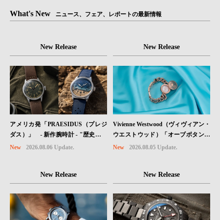
What's New
ニュース、フェア、レポートの最新情報
New Release
New Release
Vivienne Westwood（ヴィヴィアン・
アメリカ発「PRAESIDUS（プレジ
ウエストウッド）「オーブボタン」
ダス）」 - 新作腕時計 - "歴史を身
コレクションに、⽇本限定カラーの
に着ける“ -戦場を駆け抜けたWillys
New
2026.08.05 Update.
New
2026.08.06 Update.
ローズゴールドが登場
MBのボンネットと、 ノルマンディ
ー・ユタビーチの砂を文字盤に閉じ
New Release
New Release
込めた「A-11」コレクション2種類
が発売。