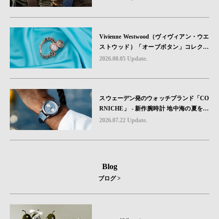
ットと、 ノルマンディー・ユタビーチの
砂を文字盤に閉じ込めた「A-11」コレク
ション2種類が発売。
Vivienne Westwood（ヴィヴィアン・ウエ
ストウッド）「オーブボタン」コレクシ
ョンに、⽇本限定カラーのローズゴール
2026.08.05 Update.
ドが登場
スウェーデン発のウォッチブランド「CO
RNICHE」 - 新作腕時計 地中海の夏を映
す、爽やかなブルーダイヤル「Heritage C
2026.07.22 Update.
hronograph Visage Limited Edition」発売
Blog
ブログ >