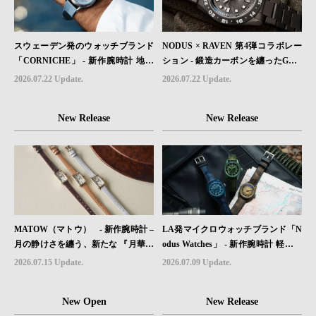
スウェーデン発のウォッチブランド
NODUS × RAVEN 第4弾コラボレー
「CORNICHE」 - 新作腕時計 地中
ション - 鍛造カーボンを纏ったGMT
海の夏を映す、爽やかなブルーダイ
ウォッチ「TRAILTREKKER CARB
2026.07.22 Update.
2026.07.22 Update.
ヤル「Heritage Chronograph Visage
ON」が登場
Limited Edition」発売
New Release
New Release
MATOW（マトウ） - 新作腕時計 –
LA発マイクロウォッチブランド「N
月の静けさを纏う、新たな 『月華』
odus Watches」 - 新作腕時計 軽さと
レザーモデル４型登場。
堅牢性を両立したフィールドウォッ
2026.07.15 Update.
2026.07.09 Update.
チ「Sector II Field Titanium」が登場
New Open
New Release