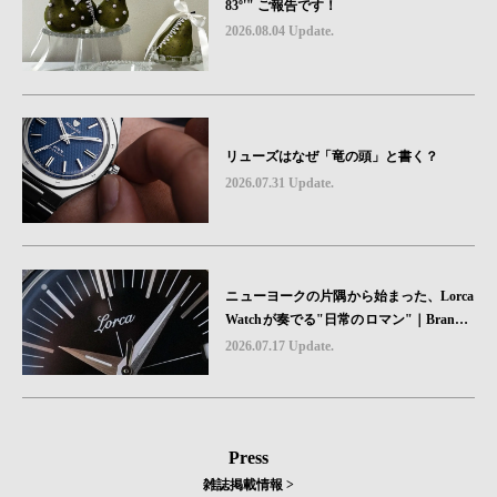
83º'" ご報告です！
2026.08.04 Update.
リューズはなぜ「竜の頭」と書く？
2026.07.31 Update.
ニューヨークの片隅から始まった、Lorca
Watchが奏でる"日常のロマン"｜Brand P
icks #08
2026.07.17 Update.
Press
雑誌掲載情報 >