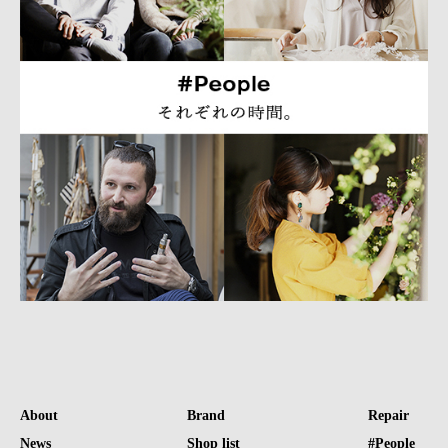
About
Brand
Repair
News
Shop list
#People