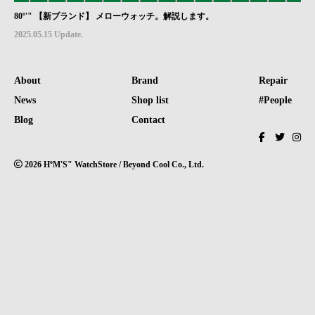
80º'" 【新ブランド】 メローウォッチ。解説します。
2025.05.15 Update.
About
Brand
Repair
News
Shop list
#People
Blog
Contact
2026 HºM'S" WatchStore / Beyond Cool Co., Ltd.