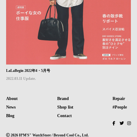
LaLaBegin 2022年4・5月号
2022.03.11 Update.
About
Brand
Repair
News
Shop list
#People
Blog
Contact
2026 HºM'S" WatchStore / Beyond Cool Co., Ltd.