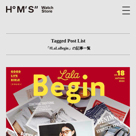
Tagged Post List
「#LaLaBegin」の記事一覧