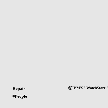
HºM'S" WatchStore /
Repair
#People