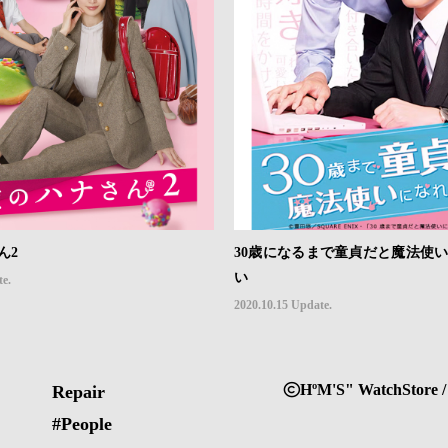
ん2
30歳になるまで童貞だと魔法使
い
te.
2020.10.15 Update.
HºM'S" WatchStore /
Repair
#People