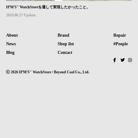
HºM'S" WatchStoreを通して実現したかったこと。
2019.06.27 Update.
About
Brand
Repair
News
Shop list
#People
Blog
Contact
2026 HºM'S" WatchStore / Beyond Cool Co., Ltd.