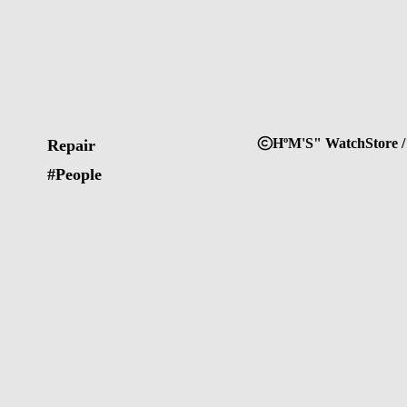
HºM'S" WatchStore /
Repair
#People