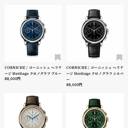
ル
ル
ト
ウ
ォ
ッ
チ
バ
ン
ド
そ
限
CORNICHE / コーニッシュ ヘリテ
CORNICHE / コーニッシュ ヘリテ
ージ Heritage クロノグラフ ブルー
ージ Heritage クロノグラフ シルバ
の
定
88,000
ー
他
/
88,000
の
別
商
注
品
モ
デ
ル