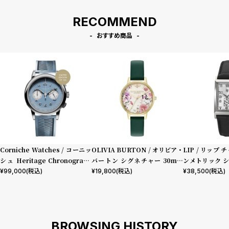
RECOMMEND
おすすめ商品
Corniche Watches / コーニッ
OLIVIA BURTON / オリビア・
LIP / リップ 
シュ Heritage Chronograph
バートン シグネチャー 30mm
ンメトリック シ
Visage ステンレス
イラストレイテッド フローラル
型押しレザー
¥
99,000
(税込)
¥
19,800
(税込)
¥
38,500
(税込)
フォレストグリーン レザー
BROWSING HISTORY