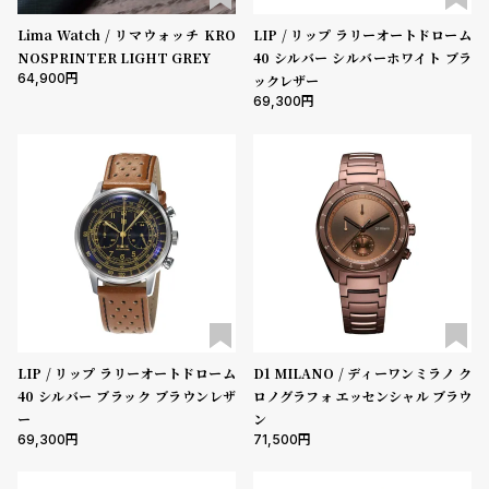
コ
表示タイプ
ー
Lima Watch / リマウォッチ KRO
LIP / リップ ラリーオートドローム
ニ
NOSPRINTER LIGHT GREY
40 シルバー シルバーホワイト ブラ
ッ
64,900
ックレザー
シ
69,300
ムーブメント
ュ
ヴ
ィ
ヴ
機能
ィ
クロノグラフ
GMT
スモールセコンド
ムーンフェイズ
デイト
ア
ン
デイデイト
ウ
エ
在庫の有無
ス
ト
在庫あり
在庫なしを含む
ウ
LIP / リップ ラリーオートドローム
D1 MILANO / ディーワンミラノ ク
ッ
40 シルバー ブラック ブラウンレザ
ロノグラフォ エッセンシャル ブラウ
ド
ー
ン
ク
69,300
71,500
ロ
ノ