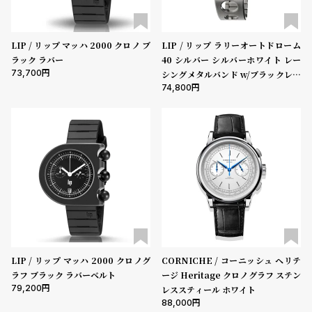
ン
ン
キ
ズ
LIP / リップ マッハ 2000 クロノ ブ
LIP / リップ ラリーオートドローム
ン
腕
ラック ラバー
40 シルバー シルバーホワイト レー
グ
時
73,700
シングメタルバンド w/ブラックレザ
計
74,800
ーセット
レ
キ
デ
ッ
ィ
ズ
ー
腕
ス
時
腕
計
時
計
替
ア
LIP / リップ マッハ 2000 クロノグ
CORNICHE / コーニッシュ ヘリテ
ラフ ブラック ラバーベルト
ージ Heritage クロノグラフ ステン
え
ッ
79,200
レススティール ホワイト
ベ
プ
88,000