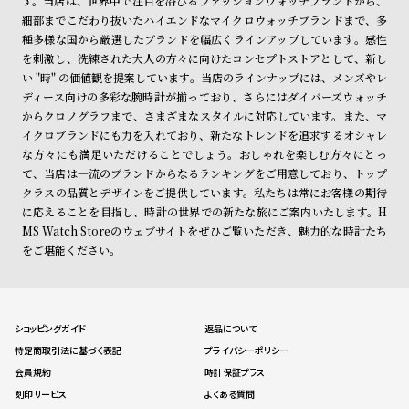
す。当店は、世界中で注目を浴びるファッションウォッチブランドから、
細部までこだわり抜いたハイエンドなマイクロウォッチブランドまで、多
種多様な国から厳選したブランドを幅広くラインアップしています。感性
を刺激し、洗練された大人の方々に向けたコンセプトストアとして、新し
い "時" の価値観を提案しています。当店のラインナップには、メンズやレ
ディース向けの多彩な腕時計が揃っており、さらにはダイバーズウォッチ
からクロノグラフまで、さまざまなスタイルに対応しています。また、マ
イクロブランドにも力を入れており、新たなトレンドを追求するオシャレ
な方々にも満足いただけることでしょう。おしゃれを楽しむ方々にとっ
て、当店は一流のブランドからなるランキングをご用意しており、トップ
クラスの品質とデザインをご提供しています。私たちは常にお客様の期待
に応えることを目指し、時計の世界での新たな旅にご案内いたします。H
MS Watch Storeのウェブサイトをぜひご覧いただき、魅力的な時計たち
をご堪能ください。
ショッピングガイド
返品について
特定商取引法に基づく表記
プライバシーポリシー
会員規約
時計保証プラス
刻印サービス
よくある質問