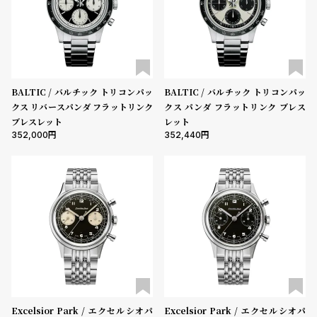
l
e
シ
返
ョ
品
BALTIC / バルチック トリコンパッ
BALTIC / バルチック トリコンパッ
ッ
に
クス リバースパンダ フラットリンク
クス パンダ フラットリンク ブレス
ピ
つ
ブレスレット
レット
352,000
352,440
ン
い
グ
て
ガ
イ
ド
時
刻
計
印
保
サ
証
ー
Excelsior Park / エクセルシオパ
Excelsior Park / エクセルシオパ