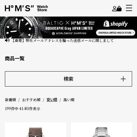
よ
う
こ
【重要】弊社メールアドレスを騙った迷惑メールに関しまして
そ
商品一覧
ゲ
ス
ト
検索
様
キーワード
ロ
新着順
おすすめ順
高い順
安い順
グ
199
件中
41
-
80
件表示
イ
価格
ン
～
会
員