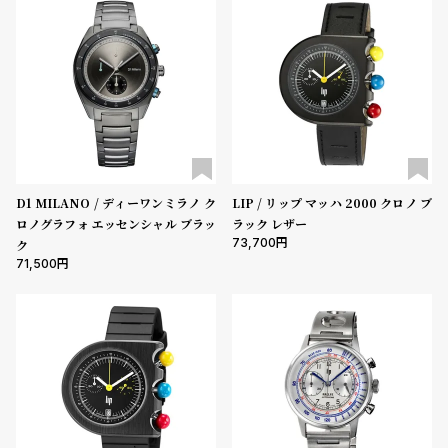
グ
ラ
フ
全
世
て
界
の
の
商
腕
D1 MILANO / ディーワンミラノ ク
LIP / リップ マッハ 2000 クロノ ブ
品
時
ロノグラフォ エッセンシャル ブラッ
ラック レザー
計
73,700
ク
ブ
71,500
ラ
ン
ド
一
覧
ラ
メ