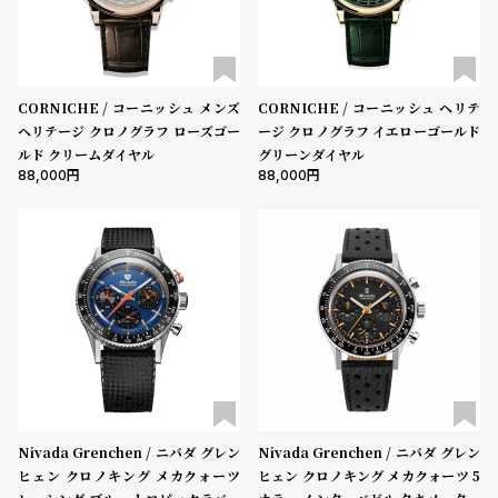
受
雑
注
誌
販
掲
売
載
CORNICHE / コーニッシュ メンズ
CORNICHE / コーニッシュ ヘリテ
ヘリテージ クロノグラフ ローズゴー
ージ クロノグラフ イエローゴールド
モ
商
ルド クリームダイヤル
グリーンダイヤル
デ
品
88,000
88,000
ル
衣
セ
装
ー
貸
ル
出
情
報
N
A
Nivada Grenchen / ニバダ グレン
Nivada Grenchen / ニバダ グレン
e
b
ヒェン クロノキング メカクォーツ
ヒェン クロノキング メカクォーツ 5