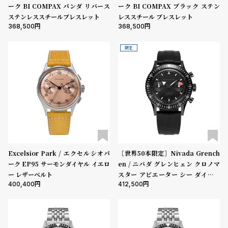
プ
ビ
ーク BI COMPAX パンダ リバース
ーク BI COMPAX ブラック ステン
ラ
ス
ステンレススチールブレスレット
レススチール ブレスレット
368,500
368,500
ス
よ
お
限定
く
問
あ
い
る
合
質
わ
問
せ
Excelsior Park / エクセルシオパ
［世界50本限定］Nivada Grench
ーク EP95 サーモンダイヤル イエロ
en / ニバダ グレンヒェン クロノマ
ー レザーベルト
スター アビエーター シー ダイバー
400,400
412,500
フルブラック リミテッドエディショ
ン ブラックラバー ストラップ