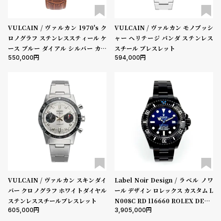
VULCAIN / ヴァルカン 1970's ク
VULCAIN / ヴァルカン モノプッシ
ロノグラフ ステンレススティール ケ
ャー ヘリテージ パンダ ステンレス
ース ブルー ダイアル シルバー カウ
スチール ブレスレット
550,000
594,000
ンター ブラウン カーフレザー イミ
テーション アリゲーター ストラップ
スチール ピンバックル
VULCAIN / ヴァルカン スキンダイ
Label Noir Design / ラベル ノワ
バー クロノグラフ ホワイトダイヤル
ール デザイン ロレックス カスタム L
ステンレススチールブレスレット
N008C RD 116660 ROLEX DEEP
605,000
3,905,000
SEA