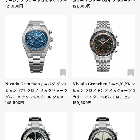
レーシング ブルー トロピックラバー
カラー インターベゼル タキメーター
w
o
121,000
121,000
ストラップ / インターチェンジャブ
セット ブラックテクスチャー レーシ
s
u
ル5ベゼルセット
ング レザー ストラップ
t
B
S
l
h
o
o
g
p
l
i
s
Nivada Grenchen / ニバダ グレン
Nivada Grenchen / ニバダ グレン
t
ヒェン F77 クロノ メカクウォーツ
ヒェン クロノキング メカクォーツ 5
ブルー ステンレススチール ブレスレ
カラー インターベゼル GMT セット
#
148,500
159,500
ット
ステンレススチール ライスブレスレ
P
ット
e
o
p