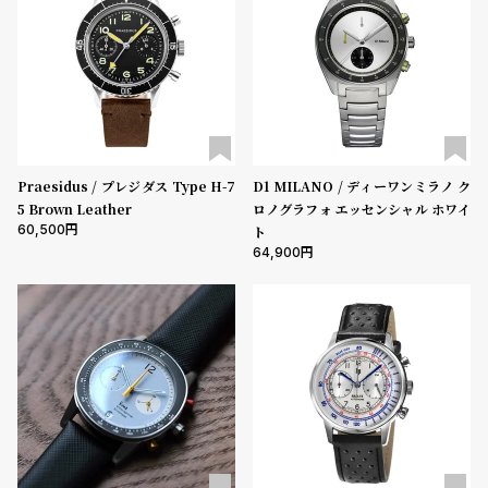
登
5000-9999円
10000-29999円
30000-49999円
録
50000-79999円
80000-99999円
100000円-
性別
メンズ
レディース
キッズ
#Tags
リ
ッ
Praesidus / プレジダス Type H-7
D1 MILANO / ディーワンミラノ ク
販売タイプ
プ
5 Brown Leather
ロノグラフォ エッセンシャル ホワイ
バ
全ての商品
セール
受注販売
予約販売
60,500
ト
ル
64,900
チ
商品カテゴリ
ッ
ク
ア
ッ
ブランド
プ
ル
ウ
ベルト素材
ォ
ッ
チ