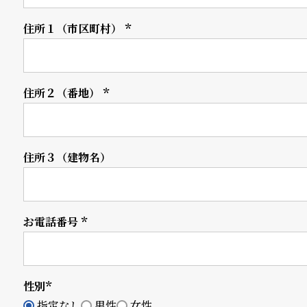
衣
セ
住所１（市区町村）
(必
須)
装
ー
貸
ル
住所２（番地）
(必
出
須)
情
報
住所３（建物名）
N
A
お電話番号
e
b
(必
須)
w
o
s
u
性別
(必
t
指定なし
男性
女性