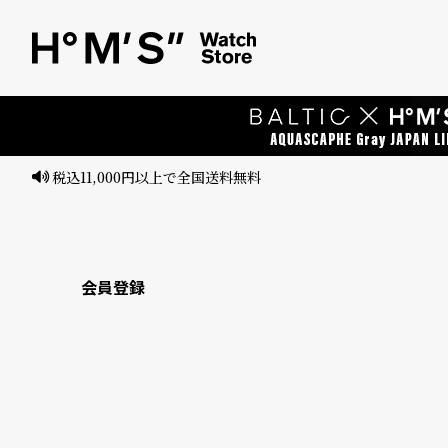
ベ
プ
ル
ル
ト
ウ
ォ
ッ
チ
バ
ン
会員登録
ド
そ
限
の
定
他
/