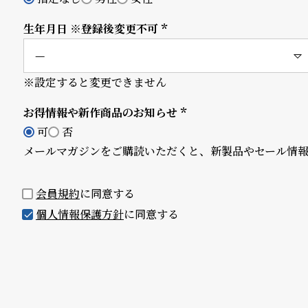
須)
B
S
生年月日 ※登録後変更不可
(必
l
h
須)
o
o
※設定すると変更できません
g
p
お得情報や新作商品のお知らせ
(必
l
可
否
須)
メールマガジンをご購読いただくと、新製品やセール情
i
s
会員規約
に同意する
t
個人情報保護方針
に同意する
#
P
e