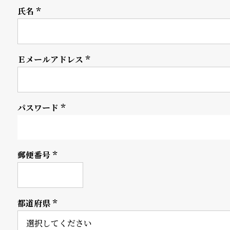
氏名
の
別
(必
須)
商
注
品
モ
Ｅメールアドレス
(必
デ
須)
ル
パスワード
受
雑
(必
須)
注
誌
販
掲
郵便番号
(必
須)
売
載
モ
商
都道府県
デ
品
(必
須)
ル