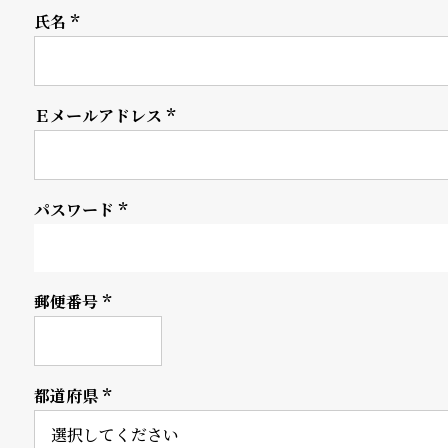
氏名
の
別
(必
須)
商
注
品
モ
Ｅメールアドレス
(必
デ
須)
ル
パスワード
受
雑
(必
須)
注
誌
販
掲
郵便番号
(必
須)
売
載
モ
商
都道府県
デ
品
(必
須)
ル