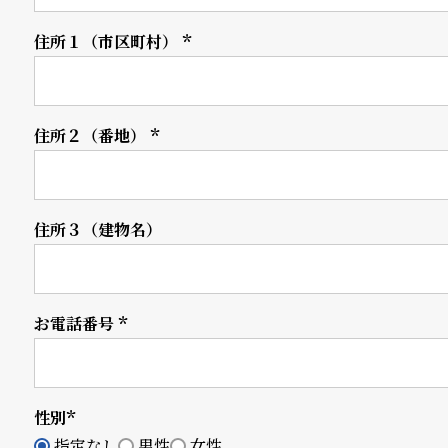
衣
セ
住所１（市区町村）
(必
須)
装
ー
貸
ル
住所２（番地）
(必
出
須)
情
報
住所３（建物名）
N
A
お電話番号
e
b
(必
須)
w
o
s
u
性別
(必
t
指定なし
男性
女性