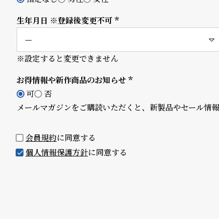
須)
B
S
生年月日 ※登録後変更不可
(必
l
h
須)
o
o
※設定すると変更できません
g
p
お得情報や新作商品のお知らせ
(必
l
可
否
須)
メールマガジンをご購読いただくと、新製品やセール情
i
s
会員規約
に同意する
t
個人情報保護方針
に同意する
#
P
e