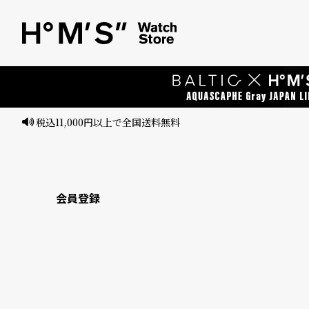
ベ
プ
ル
ル
ト
ウ
ォ
ッ
チ
バ
ン
会員登録
ド
そ
限
の
定
他
/