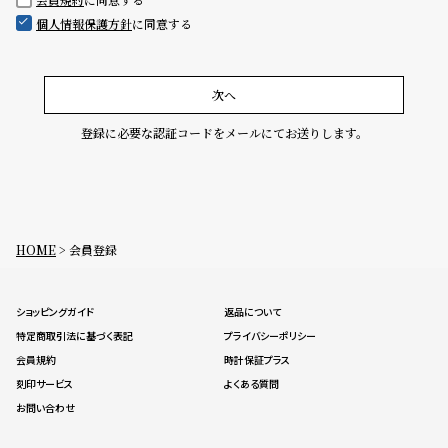
グ
個人情報保護方針
に同意する
ラ
フ
全
世
次へ
て
界
登録に必要な認証コードをメールにてお送りします。
の
の
商
腕
品
時
計
HOME
会員登録
ブ
ラ
ショッピングガイド
返品について
ン
特定商取引法に基づく表記
プライバシーポリシー
ド
会員規約
時計保証プラス
一
刻印サービス
よくある質問
覧
お問い合わせ
ラ
メ