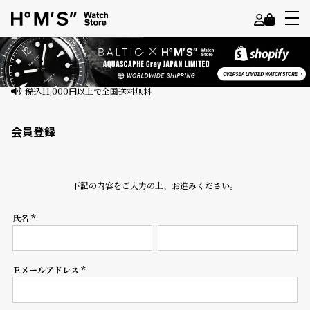
よ
う
こ
そ
会員登録
ゲ
ス
ト
下記の内容をご入力の上、お進みください。
様
氏名
ロ
(必
須)
グ
イ
ン
Ｅメールアドレス
(必
須)
会
員