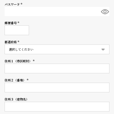
パスワード
登
(必
録
須)
郵便番号
(必
須)
#Tags
リ
ッ
都道府県
プ
(必
須)
バ
ル
チ
住所１（市区町村）
(必
ッ
須)
ク
ア
住所２（番地）
ッ
(必
プ
須)
ル
ウ
住所３（建物名）
ォ
ッ
チ