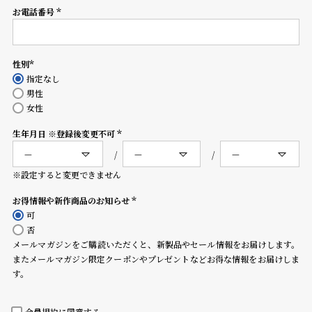
コ
お電話番号
(必
ー
須)
ニ
ッ
シ
性別
(必
ュ
指定なし
須)
ヴ
男性
ィ
女性
ヴ
生年月日 ※登録後変更不可
ィ
(必
ア
須)
ン
※設定すると変更できません
ウ
エ
お得情報や新作商品のお知らせ
ス
(必
可
ト
須)
否
ウ
メールマガジンをご購読いただくと、新製品やセール情報をお届けします。
ッ
またメールマガジン限定クーポンやプレゼントなどお得な情報をお届けしま
ド
す。
ク
ロ
ノ
会員規約
に同意する