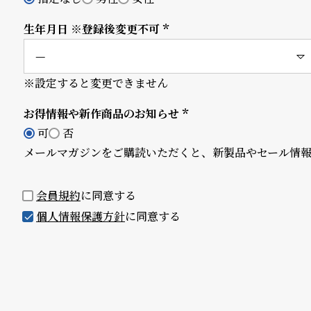
須)
B
S
生年月日 ※登録後変更不可
(必
l
h
須)
o
o
※設定すると変更できません
g
p
お得情報や新作商品のお知らせ
(必
l
可
否
須)
メールマガジンをご購読いただくと、新製品やセール情
i
s
会員規約
に同意する
t
個人情報保護方針
に同意する
#
P
e