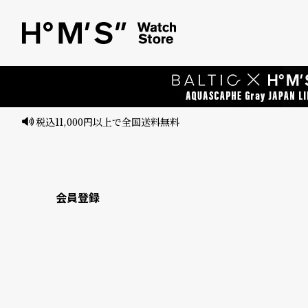
ベ
プ
ル
ル
ト
ウ
ォ
ッ
チ
バ
ン
会員登録
ド
そ
限
の
定
他
/