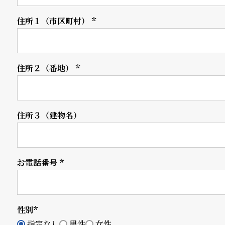
衣
セ
住所１（市区町村）
(必
須)
装
ー
貸
ル
住所２（番地）
(必
出
須)
情
報
住所３（建物名）
N
A
お電話番号
e
b
(必
須)
w
o
s
u
性別
(必
t
指定なし
男性
女性