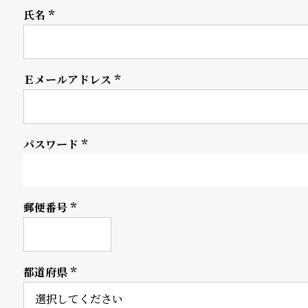
氏名
の
別
(必
須)
商
注
品
モ
Ｅメールアドレス
(必
デ
須)
ル
パスワード
受
雑
(必
須)
注
誌
販
掲
郵便番号
(必
須)
売
載
モ
商
都道府県
デ
品
(必
須)
ル