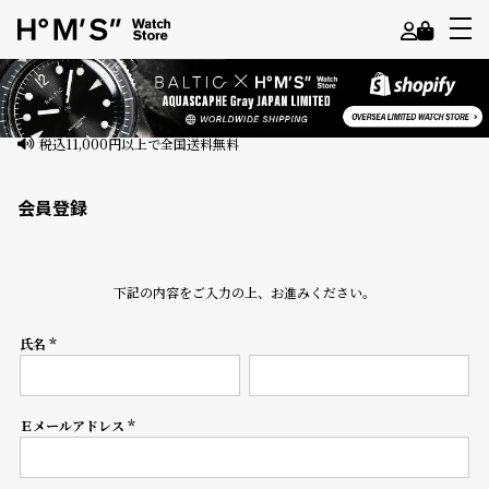
よ
う
こ
そ
会員登録
ゲ
ス
ト
下記の内容をご入力の上、お進みください。
様
氏名
ロ
(必
須)
グ
イ
ン
Ｅメールアドレス
(必
須)
会
員