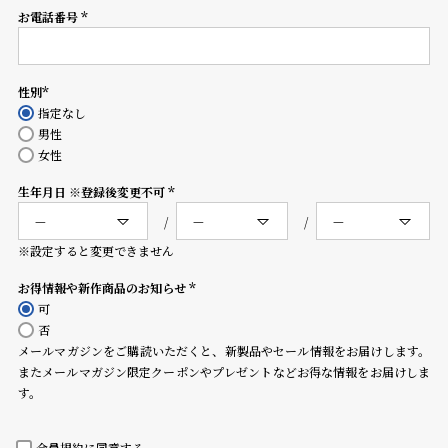
コ
お電話番号
(必
ー
須)
ニ
ッ
シ
性別
(必
ュ
指定なし
須)
ヴ
男性
ィ
女性
ヴ
生年月日 ※登録後変更不可
ィ
(必
ア
須)
ン
※設定すると変更できません
ウ
エ
お得情報や新作商品のお知らせ
ス
(必
可
ト
須)
否
ウ
メールマガジンをご購読いただくと、新製品やセール情報をお届けします。
ッ
またメールマガジン限定クーポンやプレゼントなどお得な情報をお届けしま
ド
す。
ク
ロ
ノ
会員規約
に同意する