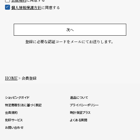
グ
個人情報保護方針
に同意する
ラ
フ
全
世
次へ
て
界
登録に必要な認証コードをメールにてお送りします。
の
の
商
腕
品
時
計
HOME
会員登録
ブ
ラ
ショッピングガイド
返品について
ン
特定商取引法に基づく表記
プライバシーポリシー
ド
会員規約
時計保証プラス
一
刻印サービス
よくある質問
覧
お問い合わせ
ラ
メ