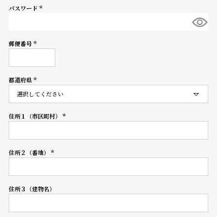
パスワード
登
(必
録
須)
郵便番号
(必
須)
#Tags
リ
ッ
都道府県
プ
(必
須)
バ
ル
チ
住所１（市区町村）
(必
ッ
須)
ク
ア
住所２（番地）
ッ
(必
プ
須)
ル
ウ
住所３（建物名）
ォ
ッ
チ