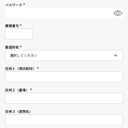
パスワード
登
(必
録
須)
郵便番号
(必
須)
#Tags
リ
ッ
都道府県
プ
(必
須)
バ
ル
チ
住所１（市区町村）
(必
ッ
須)
ク
ア
住所２（番地）
ッ
(必
プ
須)
ル
ウ
住所３（建物名）
ォ
ッ
チ