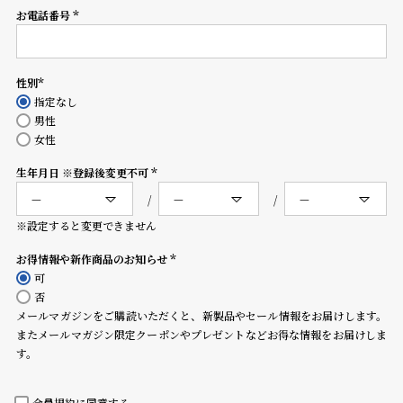
コ
お電話番号
(必
ー
須)
ニ
ッ
シ
性別
(必
ュ
指定なし
須)
ヴ
男性
ィ
女性
ヴ
生年月日 ※登録後変更不可
ィ
(必
ア
須)
ン
※設定すると変更できません
ウ
エ
お得情報や新作商品のお知らせ
ス
(必
可
ト
須)
否
ウ
メールマガジンをご購読いただくと、新製品やセール情報をお届けします。
ッ
またメールマガジン限定クーポンやプレゼントなどお得な情報をお届けしま
ド
す。
ク
ロ
ノ
会員規約
に同意する