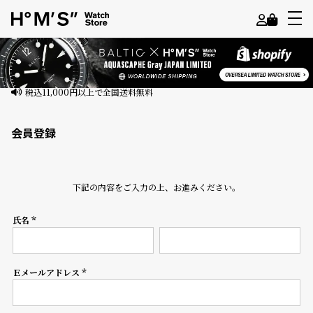
よ
う
こ
そ
会員登録
ゲ
ス
ト
下記の内容をご入力の上、お進みください。
様
氏名
ロ
(必
須)
グ
イ
ン
Ｅメールアドレス
(必
須)
会
員