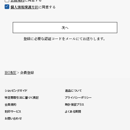
グ
個人情報保護方針
に同意する
ラ
フ
全
世
次へ
て
界
登録に必要な認証コードをメールにてお送りします。
の
の
商
腕
品
時
計
HOME
会員登録
ブ
ラ
ショッピングガイド
返品について
ン
特定商取引法に基づく表記
プライバシーポリシー
ド
会員規約
時計保証プラス
一
刻印サービス
よくある質問
覧
お問い合わせ
ラ
メ