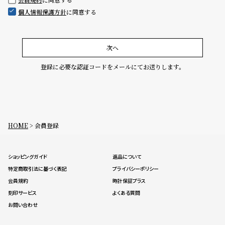
グ
個人情報保護方針
に同意する
ラ
フ
全
世
次へ
て
界
登録に必要な認証コードをメールにてお送りします。
の
の
商
腕
品
時
計
HOME
会員登録
ブ
ラ
ショッピングガイド
返品について
ン
特定商取引法に基づく表記
プライバシーポリシー
ド
会員規約
時計保証プラス
一
刻印サービス
よくある質問
覧
お問い合わせ
ラ
メ