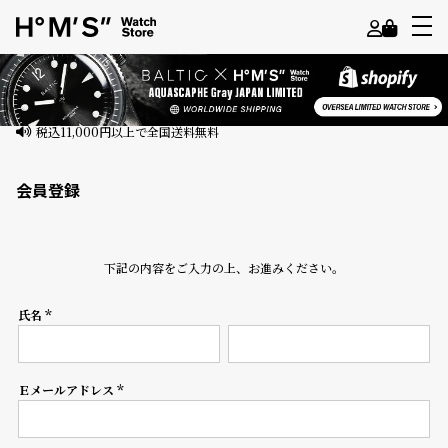
よ
う
こ
そ
会員登録
ゲ
ス
ト
下記の内容をご入力の上、お進みください。
様
氏名
ロ
(必
須)
グ
イ
ン
Ｅメールアドレス
(必
須)
会
員