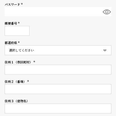
パスワード
登
(必
録
須)
郵便番号
(必
須)
#Tags
リ
ッ
都道府県
プ
(必
須)
バ
ル
チ
住所１（市区町村）
(必
ッ
須)
ク
ア
住所２（番地）
ッ
(必
プ
須)
ル
ウ
住所３（建物名）
ォ
ッ
チ