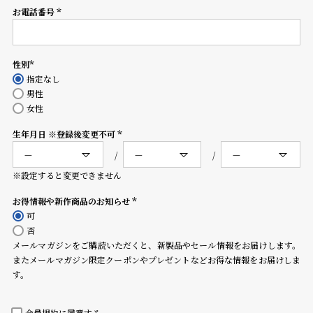
コ
お電話番号
(必
ー
須)
ニ
ッ
シ
性別
(必
ュ
指定なし
須)
ヴ
男性
ィ
女性
ヴ
生年月日 ※登録後変更不可
ィ
(必
ア
須)
ン
※設定すると変更できません
ウ
エ
お得情報や新作商品のお知らせ
ス
(必
可
ト
須)
否
ウ
メールマガジンをご購読いただくと、新製品やセール情報をお届けします。
ッ
またメールマガジン限定クーポンやプレゼントなどお得な情報をお届けしま
ド
す。
ク
ロ
ノ
会員規約
に同意する