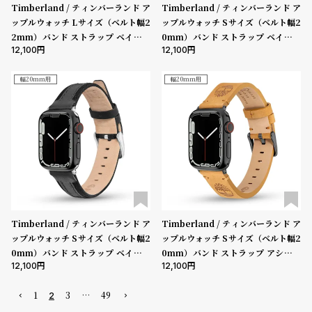
Timberland / ティンバーランド ア
Timberland / ティンバーランド ア
ップルウォッチ Lサイズ（ベルト幅2
ップルウォッチ Sサイズ（ベルト幅2
2mm）バンド ストラップ ベインブ
0mm）バンド ストラップ ベインブ
12,100
12,100
リッジ ブラウンレザー ［対応ケー
リッジ ブラウンレザー ［対応ケー
ス：44mm、45mm、46mm、49
ス：38mm、40mm、41mm、42
mm、Ultra］
mm（series10以降）］
幅20mm用
幅20mm用
Timberland / ティンバーランド ア
Timberland / ティンバーランド ア
ップルウォッチ Sサイズ（ベルト幅2
ップルウォッチ Sサイズ（ベルト幅2
0mm）バンド ストラップ ベインブ
0mm）バンド ストラップ アシュビ
12,100
12,100
リッジ ブラックレザー ［対応ケー
ーSサイズ ウィートレザー ガン ［対
ス：38mm、40mm、41mm、42
応ケース：38mm、40mm、41m
1
3
…
49
mm（series10以降）］
m、42mm（series10以降）］
2