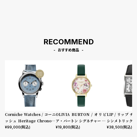
RECOMMEND
おすすめ商品
Corniche Watches / コーニ
OLIVIA BURTON / オリビ
LIP / リップ チ
ッシュ Heritage Chronogr
ア・バートン シグネチャー 30
シンメトリック 
aph Visage ステンレス
mm イラストレイテッド フロ
ック型押しレザー
¥
99,000
(税込)
¥
19,800
(税込)
¥
38,500
(税込)
ーラル フォレストグリーン レ