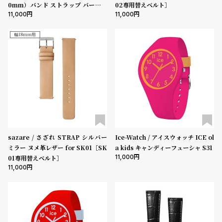
0mm）バンド ストラップ バーンズ
02専用替えベルト］
11,000
11,000
ブルック ダークブラウンレザー ［対
応ケース：38mm、40mm、41m
m、42mm（series10以降）］
幅18mm用
sazare / さざれ STRAP シルバー
Ice-Watch / アイスウォッチ ICE ol
ミラー ヌメ革レザー for SK01［SK
a kids キャンディーフューシャ S31
11,000
01専用替えベルト］
11,000