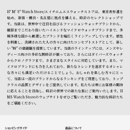
Hº M' S" Watch Store/エイチエムエスウォッチストアは、東京表参道を
始め、新宿・横浜・名古屋に拠点を構える、時計のセレクトショップで
す。当店は、世界中で注目を浴びるファッションウォッチブランドから、
細部までこだわり抜いたハイエンドなマイクロウォッチブランドまで、多
種多様な国から厳選したブランドを幅広くラインアップしています。感性
を刺激し、洗練された大人の方々に向けたコンセプトストアとして、新し
い "時" の価値観を提案しています。当店のラインナップには、メンズやレ
ディース向けの多彩な腕時計が揃っており、さらにはダイバーズウォッチ
からクロノグラフまで、さまざまなスタイルに対応しています。また、マ
イクロブランドにも力を入れており、新たなトレンドを追求するオシャレ
な方々にも満足いただけることでしょう。おしゃれを楽しむ方々にとっ
て、当店は一流のブランドからなるランキングをご用意しており、トップ
クラスの品質とデザインをご提供しています。私たちは常にお客様の期待
に応えることを目指し、時計の世界での新たな旅にご案内いたします。H
MS Watch Storeのウェブサイトをぜひご覧いただき、魅力的な時計たち
をご堪能ください。
ショッピングガイド
返品について