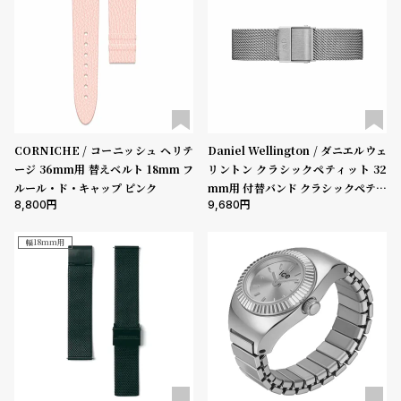
ブランド
コ
ー
ニ
ッ
ベルト素材
シ
ュ
ヴ
ィ
表示タイプ
CORNICHE / コーニッシュ ヘリテ
Daniel Wellington / ダニエルウェ
ヴ
ージ 36mm用 替えベルト 18mm フ
リントン クラシックペティット 32
ィ
ルール・ド・キャップ ピンク
mm用 付替バンド クラシックペティ
ア
8,800
9,680
ット リストバンド スターリング 14
ン
ムーブメント
mm
ウ
エ
幅18mm用
ス
機能
ト
ウ
クロノグラフ
GMT
スモールセコンド
ムーンフェイズ
デイト
ッ
ド
デイデイト
ク
ロ
在庫の有無
ノ