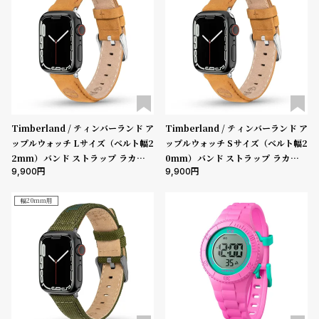
ン
ン
キ
ズ
ン
腕
グ
時
計
レ
キ
デ
ッ
Timberland / ティンバーランド ア
Timberland / ティンバーランド ア
ップルウォッチ Lサイズ（ベルト幅2
ップルウォッチ Sサイズ（ベルト幅2
ィ
ズ
2mm）バンド ストラップ ラカンド
0mm）バンド ストラップ ラカンド
ー
腕
9,900
9,900
ン ウィートレザー ［対応ケース：44
ン ウィートレザー ［対応ケース：38
ス
時
mm、45mm、46mm、49mm、U
mm、40mm、41mm、42mm（s
ltra］
eries10以降）］
幅20mm用
腕
計
時
計
替
ア
え
ッ
ベ
プ