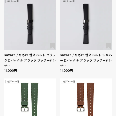
幅18mm用
幅18mm用
受
雑
注
誌
販
掲
売
載
モ
商
デ
品
ル
衣
セ
sazare / さざれ 替えベルト ブラッ
sazare / さざれ 替えベルト シルバ
ク Dバックル ブラック ブッテーロレ
ー Dバックル ブラック ブッテーロレ
装
ー
ザー
ザー
貸
ル
11,000
11,000
出
幅20mm用
幅20mm用
情
報
N
A
e
b