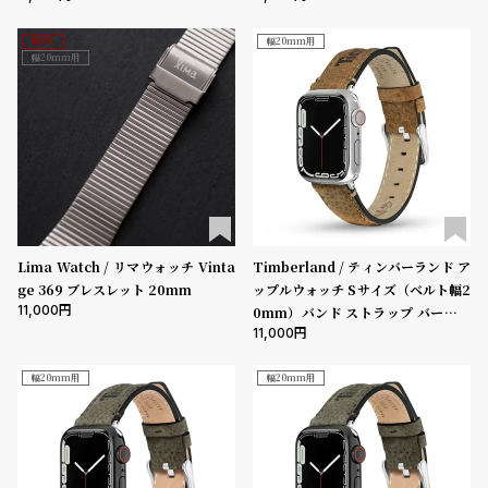
l
e
NEW
幅20mm用
幅20mm用
シ
返
ョ
品
ッ
に
ピ
つ
ン
い
グ
て
Lima Watch / リマウォッチ Vinta
Timberland / ティンバーランド ア
ガ
ge 369 ブレスレット 20mm
ップルウォッチ Sサイズ（ベルト幅2
イ
11,000
0mm）バンド ストラップ バーンズ
11,000
ブルック ウィート レザー ［対応ケ
ド
ース：38mm、40mm、41mm、4
時
刻
2mm（series10以降）］
幅20mm用
幅20mm用
計
印
保
サ
証
ー