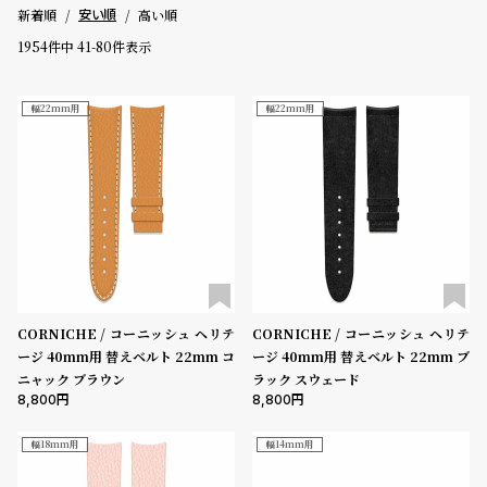
新着順
高い順
安い順
登
録
1954
件中
41
-
80
件表示
価格
幅22mm用
幅22mm用
～
#Tags
リ
ッ
5000-9999円
10000-29999円
30000-49999円
プ
50000-79999円
80000-99999円
100000円-
バ
ル
性別
チ
ッ
メンズ
レディース
キッズ
ク
ア
CORNICHE / コーニッシュ ヘリテ
CORNICHE / コーニッシュ ヘリテ
販売タイプ
ッ
ージ 40mm用 替えベルト 22mm コ
ージ 40mm用 替えベルト 22mm ブ
プ
全ての商品
セール
受注販売
予約販売
ニャック ブラウン
ラック スウェード
ル
8,800
8,800
ウ
商品カテゴリ
ォ
幅18mm用
幅14mm用
ッ
チ