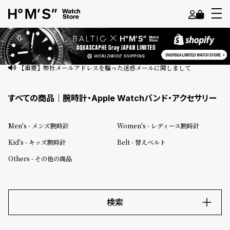
よ
う
こ
【重要】弊社メールアドレスを騙った迷惑メールに関しまして
そ
すべての商品｜腕時計・Apple Watchバンド・アクセサリー
ゲ
ス
Men's - メンズ腕時計
Women's - レディース腕時計
ト
Kid's - キッズ腕時計
Belt - 替えベルト
様
Others - その他の商品
ロ
グ
イ
ン
検索
会
キーワード
員