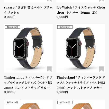
グ
在庫あり
在庫なしを含む
ラ
sazare / さざれ 替えベルト ブラッ
Ice-Watch / アイスウォッチ Chou
フ
ク メッシュ
chou - シルバー - 16mm - 2H
9,900
9,900
全
世
幅22mm用
幅20mm用
て
界
の
の
商
腕
品
時
計
ブ
ラ
ン
Timberland / ティンバーランド ア
Timberland / ティンバーランド ア
ップルウォッチ Lサイズ（ベルト幅2
ップルウォッチ Sサイズ（ベルト幅2
ド
2mm）バンド ストラップ ラカンド
0mm）バンド ストラップ ラカンド
一
9,900
9,900
ン ブルー レザー ［対応ケース：44
ン ブルー レザー ［対応ケース：38
覧
mm、45mm、46mm、49mm、U
mm、40mm、41mm、42mm（s
ltra］
eries10以降）］
幅22mm用
幅20mm用
ラ
メ