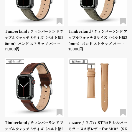
プ
ビ
ラ
ス
ス
よ
お
Timberland / ティンバーランド ア
Timberland / ティンバーランド ア
く
問
ップルウォッチ Sサイズ（ベルト幅2
ップルウォッチ Sサイズ（ベルト幅2
あ
い
0mm）バンド ストラップ バーンズ
0mm）バンド ストラップ バーンズ
11,000
11,000
ブルック グリーンレザー ［対応ケー
ブルック チャコールレザー ［対応ケ
る
合
ス：38mm、40mm、41mm、42
ース：38mm、40mm、41mm、4
質
わ
mm（series10以降）］
2mm（series10以降）］
幅20mm用
幅18mm用
問
せ
Timberland / ティンバーランド ア
sazare / さざれ STRAP シルバー
ップルウォッチ Sサイズ（ベルト幅2
ミラー ヌメ革レザー for SK02［SK