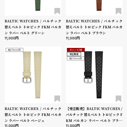
w
o
s
u
t
BALTIC WATCHES / バルチック
BALTIC WATCHES / バルチック
B
S
替えベルト トロピック FKM バルカ
替えベルト トロピック FKM バルカ
ン ラバー ベルト グリーン
ン ラバー ベルト ブラウン
l
h
11,000
11,000
o
o
g
p
幅20mm用
ポイント2倍
受注販売
l
幅20mm用
i
s
t
#
P
e
BALTIC WATCHES / バルチック
【受注販売】BALTIC WATCHES /
o
替えベルト トロピック FKM バルカ
バルチック 替えベルト トロピック F
ン ラバー ベルト ベージュ
KM バルカン ラバー ベルト ブラッ
p
11,000
11,000
ク