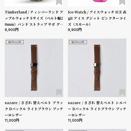
ル
ル
ト
ウ
Timberland / ティンバーランド ア
Ice-Watch / アイスウォッチ ICE di
ップルウォッチ Sサイズ（ベルト幅2
git アイス デジット ピンクターコイ
ォ
0mm）バンド ストラップ サポ グリ
ズ（スモール）
ッ
9,900
9,900
ーン ファブリック ガン ［対応ケー
チ
ス：38mm、40mm、41mm、42
mm（series10以降）］
幅18mm用
幅18mm用
バ
ン
ド
そ
限
の
定
他
/
の
別
商
注
sazare / さざれ 替えベルト ブラッ
sazare / さざれ 替えベルト シルバ
ク Dバックル ライトブラウン ブッテ
ー Dバックル ライトブラウン ブッテ
品
モ
ーロレザー
ーロレザー
デ
11,000
11,000
ル