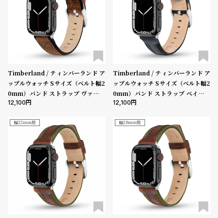
Timberland / ティンバーランド ア
Timberland / ティンバーランド ア
ップルウォッチ Sサイズ（ベルト幅2
ップルウォッチ Sサイズ（ベルト幅2
0mm）バンド ストラップ ヴァルデ
0mm）バンド ストラップ ベインブ
12,100
12,100
ィビアン ブラウンレザー ［対応ケー
リッジ ブルーレザー ［対応ケース：
ス：38mm、40mm、41mm、42
38mm、40mm、41mm、42mm
mm（series10以降）］
（series10以降）］
幅22mm用
幅20mm用