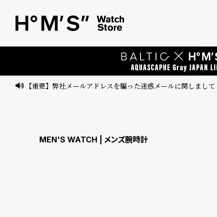
ベ
プ
ル
ル
ト
ウ
ォ
ッ
【重要】弊社メールアドレスを騙った迷惑メールに関しまして
チ
バ
ン
MEN'S WATCH | メンズ腕時計
ド
そ
限
の
定
他
/