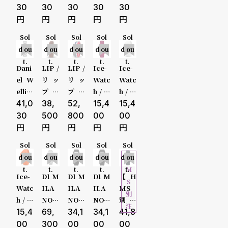
る
合
30000-
/ ダニ
/ ダニ
/ ダニ
/ ダニ
/ ダニ
30
30
30
30
30
エル
エル
エル
エル
エル
質
わ
49999円
ウェ
ウェ
ウェ
ウェ
ウェ
Sol
Sol
Sol
Sol
Sol
問
せ
リン
リン
リン
リン
リン
d ou
d ou
d ou
d ou
d ou
50000-
トン
トン
トン
トン
トン
t.
t.
t.
t.
t.
アイ
アイ
アイ
アイ
アイ
Dani
LIP /
LIP /
Ice-
Ice-
コニ
コニ
コニ
コニ
コニ
79999円
el W
リッ
リッ
Watc
Watc
ック
ック
ック
ック
ック
ellin
プ チ
プ ヒ
h / ア
h / ア
モー
リン
モー
リン
リン
80000-
gton
41,0
ャー
38,
マラ
52,
イス
15,4
イス
15,4
ショ
ク 40
ショ
ク 40
ク 40
/ ダニ
チル
ヤ カ
ウォ
ウォ
30
500
800
00
00
ン 40
mm
ン 40
mm
mm
エル
T24
レッ
ッチ
ッチ
99999円
mm
シル
mm
ロー
シル
ウェ
シャ
ジ シ
ICE
ICE
Sol
Sol
Sol
Sol
Sol
シル
バー
ロー
ズゴ
バー
リン
ンパ
ルバ
grac
colo
100000
H
d ou
d ou
d ou
d ou
d ou
バー
ブラ
ズゴ
ール
ホワ
トン
ン ダ
ー ト
e ア
ur ア
M
t.
t.
t.
t.
t.
ブラ
ック
ール
ド ホ
イト
アイ
ーク
リコ
イス
イス
円-
Ice-
D1 M
D1 M
D1 M
【H
ック
ド ブ
ワイ
S
コニ
ブラ
ロー
グレ
カラ
Watc
ILA
ILA
ILA
MS
ラッ
ト
別
ック
ウン
ル
ース
ース
h / ア
NO /
NO /
NO /
別注
性別
販売タイプ
ク
注
リン
レザ
グレ
ピリ
イス
15,4
ディ
69,
ディ
34,1
ディ
34,1
モデ
41,8
ク 36
ー
ース
ット
ウォ
ーワ
ーワ
ーワ
ル】
メンズ
全ての商
00
300
00
00
00