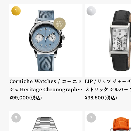
の
別
商
注
品
モ
デ
ル
受
雑
注
誌
Corniche Watches / コーニッ
LIP / リップ チャー
販
掲
シュ Heritage Chronograph V
メトリック シルバー
isage ステンレス
しレザー
売
載
¥
99,000
(税込)
¥
38,500
(税込)
モ
商
デ
品
ル