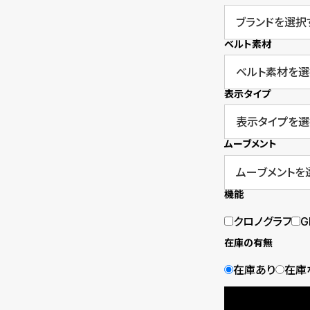
o
p
ベルト素材
l
e
表示タイプ
シ
返
ムーブメント
ョ
品
ッ
に
機能
ピ
つ
クロノグラフ
G
ン
い
在庫の有無
グ
て
在庫あり
在庫
ガ
イ