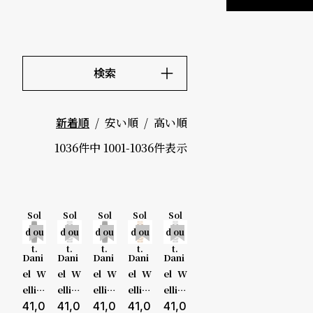
ド
時
刻
検索
計
印
保
サ
キーワード
価格
安い順
高い順
新着順
証
ー
～
1036
件中
1001
-
1036
件表示
プ
ビ
ラ
ス
5000-9
ス
Sol
Sol
Sol
Sol
Sol
999円
d ou
d ou
d ou
d ou
d ou
よ
お
t.
t.
t.
t.
t.
10000-2
Dani
Dani
Dani
Dani
Dani
く
問
el W
el W
el W
el W
el W
9999円
あ
い
ellin
ellin
ellin
ellin
ellin
gton
41,0
gton
41,0
gton
41,0
gton
41,0
gton
41,0