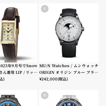
S2025年9月号でSnow
MU:N Watches / ムンウォッチ
ん着用 LIP / リップ
ORIGIN オリジン ブルー ブラッ
T18 ゴールド ブラウ
ク レザーストラップ
込)
¥
242,000
(税込)