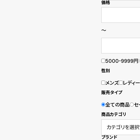
価格
B
S
l
h
～
o
o
g
p
l
5000-9999円
i
性別
s
メンズ
レディ
販売タイプ
t
全ての商品
セ
#
商品カテゴリ
P
e
ブランド