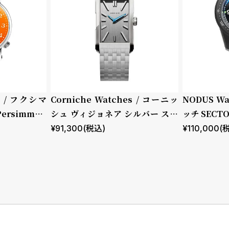
ch / フクシマ
Corniche Watches / コーニッ
NODUS Wa
Persimmon
シュ ヴィジョネア シルバー ステ
ッチ SECTOR
ンレススチールブレスレット
¥
91,300
(税込)
¥
110,000
(