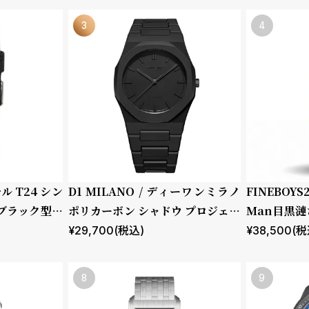
チル T24 シン
D1 MILANO / ディーワンミラノ
FINEBOY
 ブラック型押
ポリカーボン シャドウ プロジェク
Man目黒漣さ
トシャドウ
チャーチル 
¥
29,700
(税込)
¥
38,500
(税
ン レザー