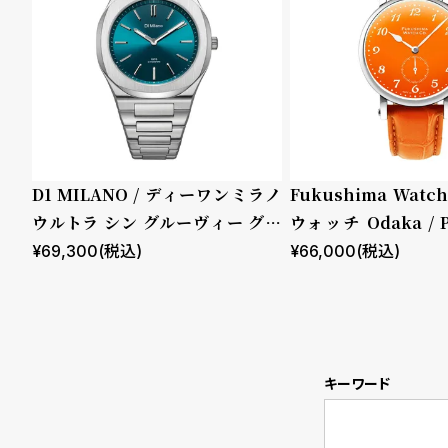
衣
セ
装
ー
貸
ル
出
情
D1 MILANO / ディーワンミラノ
Fukushima Wat
ウルトラ シン グルーヴィー グリ
ウォッチ Odaka / 
報
ーン
Orenge
¥
69,300
(税込)
¥
66,000
(税込)
N
A
e
b
w
o
キーワード
s
u
t