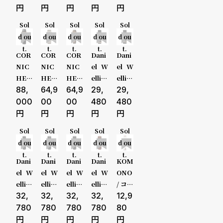
mm
フル
ミデ
ッチ
ンミ
ンミ
ンミ
MAR
シル
レッ
ィア
ICE
ラノ
ラノ
ラノ
CH L
レディー
品
Sol
Sol
Sol
Sol
Sol
バー
ドミ
ム
colo
ウル
ポリ
ポリ
A.B /
d ou
d ou
d ou
d ou
d ou
ホワ
ディ
ur ア
トラ
カー
カー
マー
ス
セール
t.
t.
t.
t.
t.
イト
アム
イス
シン
ボン
ボン
チエ
COR
COR
COR
Dani
Dani
カラ
オー
ムー
スペ
ルエ
NIC
NIC
NIC
el W
el W
キッズ
受注販売
ータ
シャ
ング
ース
ービ
HE /
HE /
HE /
ellin
ellin
ンゴ
ン
レイ
グレ
ー セ
コー
88,
コー
64,9
コー
64,9
gton
29,
gton
29,
予約販売
ミデ
ド
イ
ブン
ニッ
ニッ
ニッ
/ ダニ
/ ダニ
000
00
00
480
480
ィア
ティ
シュ
シュ
シュ
エル
エル
商品カテゴリ
ブランド
ム
7 H
ヘリ
ヘリ
ヘリ
ウェ
ウェ
Sol
Sol
Sol
Sol
Sol
MS b
テー
テー
テー
リン
リン
d ou
d ou
d ou
d ou
d ou
espo
ジ H
ジ H
ジ H
トン
トン
t.
t.
t.
t.
t.
ke
erita
erita
erita
36m
40m
Dani
Dani
Dani
Dani
KOM
ベルト素材
表示タイプ
ge ク
ge 3
ge 3
m ク
m ク
el W
el W
el W
el W
ONO
ロノ
6 ゴ
6 ゴ
ラシ
ラシ
ellin
ellin
ellin
ellin
/ コモ
グラ
ール
ール
ック
ック
gton
32,
gton
32,
gton
32,
gton
32,
ノ マ
12,9
フ ブ
ド グ
ド ホ
ブラ
ブラ
/ ダニ
/ ダニ
/ ダニ
/ ダニ
グリ
780
780
780
780
80
ムーブメント
機能
ラッ
レー
ワイ
ック
ック
エル
エル
エル
エル
ット