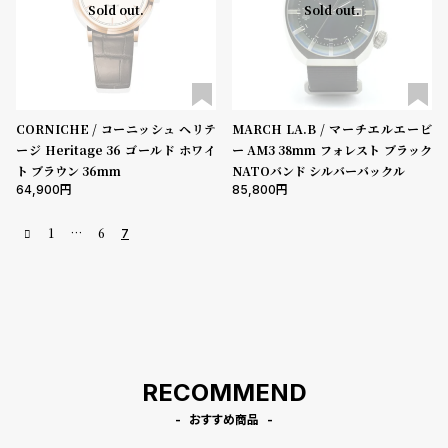
注
誌
Sold out.
Sold out.
販
掲
売
載
モ
商
デ
品
CORNICHE / コーニッシュ ヘリテ
MARCH LA.B / マーチエルエービ
ル
ージ Heritage 36 ゴールド ホワイ
ー AM3 38mm フォレスト ブラック
ト ブラウン 36mm
NATOバンド シルバーバックル
衣
セ
64,900
85,800
装
ー
1
…
6
貸
ル
7
出
情
報
N
A
RECOMMEND
e
b
おすすめ商品
w
o