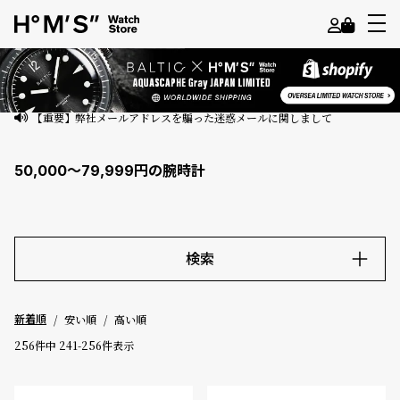
よ
う
こ
【重要】弊社メールアドレスを騙った迷惑メールに関しまして
そ
50,000～79,999円の腕時計
ゲ
ス
ト
様
検索
ロ
キーワード
グ
安い順
高い順
新着順
イ
ン
256
件中
241
-
256
件表示
価格
会
員
～