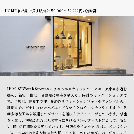
シ
返
HOME
価格別で探す腕時計
50,000～79,999円の腕時計
ョ
品
ッ
に
ピ
つ
ン
い
グ
て
ガ
イ
ド
時
刻
Hº M' S" Watch Store/エイチエムエスウォッチストアは、東京表参道を
計
印
始め、新宿・横浜・名古屋に拠点を構える、時計のセレクトショップで
保
サ
す。当店は、世界中で注目を浴びるファッションウォッチブランドから、
細部までこだわり抜いたハイエンドなマイクロウォッチブランドまで、多
証
ー
種多様な国から厳選したブランドを幅広くラインアップしています。感性
プ
ビ
を刺激し、洗練された大人の方々に向けたコンセプトストアとして、新し
ラ
ス
い "時" の価値観を提案しています。当店のラインナップには、メンズやレ
ディース向けの多彩な腕時計が揃っており、さらにはダイバーズウォッチ