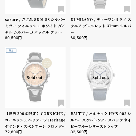
コ
ー
表示タイプ
ニ
sazare / さざれ SK01 SS シルバー
D1 MILANO / ディーワンミラノ ス
ッ
ミラー フィニッシュ ホワイト ダイ
クエア ブレスレット 37mm シルバ
シ
ヤル シルバー D バックル ブラック
ー
ムーブメント
ュ
60,500
60,500
ブッテーロレザー
ヴ
ィ
限定
ヴ
機能
ィ
ア
クロノグラフ
GMT
スモールセコンド
ムーンフェイズ
ン
デイト
デイデイト
ウ
Sold out.
Sold out.
エ
在庫の有無
ス
ト
在庫あり
在庫なしを含む
ウ
ッ
ド
【世界200本限定】CORNICHE /
BALTIC / バルチック HMS 002 シ
コーニッシュ ヘリテージ Heritage
ルバー スケルトンケースバック ネイ
ク
ロ
デマンド・スペシアーレ クロノグラ
ビーブルーレザーストラップ
ノ
72,600
82,500
フ