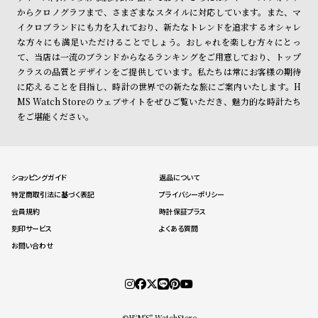
ス
からクロノグラフまで、さまざまなスタイルに対応しています。また、マ
よ
お
イクロブランドにも力を入れており、新たなトレンドを追求するオシャレ
く
問
な方々にも満足いただけることでしょう。おしゃれを楽しむ方々にとっ
て、当店は一流のブランドからなるランキングをご用意しており、トップ
あ
い
クラスの品質とデザインをご提供しています。私たちは常にお客様の期待
る
合
に応えることを目指し、時計の世界での新たな旅にご案内いたします。H
質
わ
MS Watch Storeのウェブサイトをぜひご覧いただき、魅力的な時計たち
をご堪能ください。
問
せ
ショッピングガイド
返品について
特定商取引法に基づく表記
プライバシーポリシー
会員規約
時計保証プラス
刻印サービス
よくある質問
お問い合わせ
©HºM'S" WatchStore