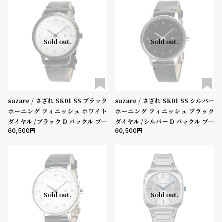
登
録
5000-9999円
10000-29999円
30000-49999円
Sold out.
Sold out.
50000-79999円
80000-99999円
100000円-
性別
#Tags
リ
ッ
メンズ
レディース
キッズ
プ
バ
sazare / さざれ SK01 SS ブラック
sazare / さざれ SK01 SS シルバー
販売タイプ
ル
ホーニング フィニッシュ ホワイト
ホーニング フィニッシュ ブラック
チ
全ての商品
セール
受注販売
予約販売
ダイヤル /ブラック D バックル ブラ
ダイヤル /シルバー D バックル ブラ
ッ
60,500
60,500
ック ブッテーロレザー
ック ブッテーロレザー
ク
商品カテゴリ
ア
ッ
プ
ブランド
ル
ウ
Sold out.
Sold out.
ォ
ッ
ベルト素材
チ