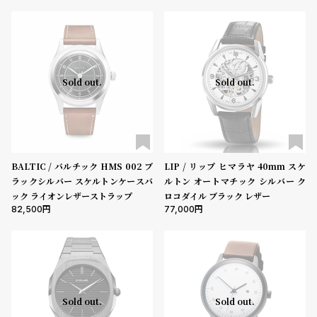
グ
ラ
フ
全
世
Sold out.
Sold out.
て
界
の
の
商
腕
品
時
計
BALTIC / バルチック HMS 002 ブ
LIP / リップ ヒマラヤ 40mm スケ
ラックシルバー スケルトンケースバ
ルトン オートマチック シルバー ク
ブ
ック ライオンレザーストラップ
ロコダイル ブラック レザー
ラ
82,500
77,000
ン
ド
一
覧
Sold out.
Sold out.
ラ
メ