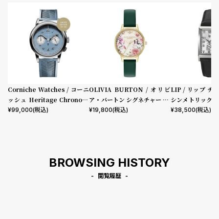
s
u
t
B
S
l
h
o
o
g
p
li
Corniche Watches / コーニ
OLIVIA BURTON / オリビ
LIP / リップ チ
s
ッシュ Heritage Chronogr
ア・バートン シグネチャー 30
シンメトリック 
aph Visage ステンレス
mm イラストレイテッド フロ
ック型押しレザー
¥
99,000
(税込)
¥
19,800
(税込)
¥
38,500
(税込)
t
ーラル フォレストグリーン レ
#
ザー
P
e
BROWSING HISTORY
o
閲覧履歴
p
l
e