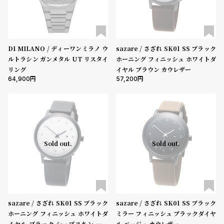
ン
ン
キ
ズ
ン
腕
グ
時
D1 MILANO / ディーワンミラノ ウ
sazare / さざれ SK01 SS ブラック
ルトラシン ガンメタル UT リスタイ
ホーニング フィニッシュ ホワイトダ
計
リング
イヤル ブラウン カウレザー
レ
キ
64,900
57,200
デ
ッ
ィ
ズ
ー
腕
ス
時
Sold out.
Sold out.
腕
計
時
計
替
ア
え
ッ
sazare / さざれ SK01 SS ブラック
sazare / さざれ SK01 SS ブラック
ホーニング フィニッシュ ホワイトダ
ミラー フィニッシュ ブラックダイヤ
ベ
プ
イヤル ブラック シープスキン レザ
ル ベージュ カウレザー