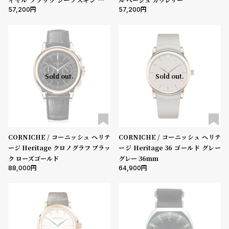
ル
ル
57,200
57,200
ー
ト
ウ
ォ
ッ
チ
Sold out.
Sold out.
バ
ン
ド
そ
限
の
定/
CORNICHE / コーニッシュ ヘリテ
CORNICHE / コーニッシュ ヘリテ
ージ Heritage クロノグラフ ブラッ
ージ Heritage 36 ゴールド グレー
他
別
ク ローズゴールド
グレー 36mm
の
注
88,000
64,900
商
モ
品
デ
ル
受
雑