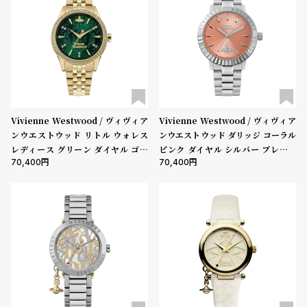
プ
ビ
ラ
ス
ス
よ
お
く
問
あ
い
る
合
Vivienne Westwood / ヴィヴィア
Vivienne Westwood / ヴィヴィア
ンウエストウッド リトル ウォレス
ンウエストウッド ダリッジ コーラル
質
わ
レディース グリーン ダイヤル ゴー
ピンク ダイヤル シルバー ブレスレ
問
せ
70,400
70,400
ルド ブレスレット
ット