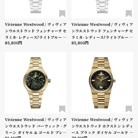
性別
グ
ラ
メンズ
レディース
キッズ
フ
Vivienne Westwood / ヴィヴィア
Vivienne Westwood / ヴィヴィア
販売タイプ
全
世
ンウエストウッド フェンチャーチ セ
ンウエストウッド フェンチャーチ セ
全ての商品
セール
受注販売
予約販売
ラミカ- レディース?ライトブルー ダ
ラミカ- レディース?ライトブルー ダ
て
界
85,800
85,800
イヤル & ホワイト セラミック ブレ
イヤル & ホワイト セラミック ブレ
の
の
商品カテゴリ
スレット
スレット
商
腕
品
時
ブランド
計
ブ
ラ
ベルト素材
ン
ド
一
表示タイプ
Vivienne Westwood / ヴィヴィア
Vivienne Westwood / ヴィヴィア
覧
ンウエストウッド バーウィック - グ
ンウエストウッド ホクストン レディ
ラ
メ
リーン ダイヤル & ゴールド ブレス
ース ブラック ダイヤル ゴールド ブ