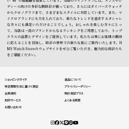
い "時" の価値観を提案しています。当店のラインナップには、メンズやレ
ディース向けの多彩な腕時計が揃っており、さらにはダイバーズウォッチ
からクロノグラフまで、さまざまなスタイルに対応しています。また、マ
イクロブランドにも力を入れており、新たなトレンドを追求するオシャレ
な方々にも満足いただけることでしょう。おしゃれを楽しむ方々にとっ
て、当店は一流のブランドからなるランキングをご用意しており、トップ
クラスの品質とデザインをご提供しています。私たちは常にお客様の期待
に応えることを目指し、時計の世界での新たな旅にご案内いたします。H
MS Watch Storeのウェブサイトをぜひご覧いただき、魅力的な時計たち
をご堪能ください。
ショッピングガイド
返品について
特定商取引法に基づく表記
プライバシーポリシー
会員規約
時計保証プラス
刻印サービス
よくある質問
お問い合わせ