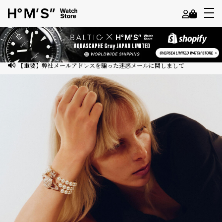
よ
う
こ
【重要】弊社メールアドレスを騙った迷惑メールに関しまして
そ
ゲ
ス
ト
様
ロ
グ
イ
ン
会
員