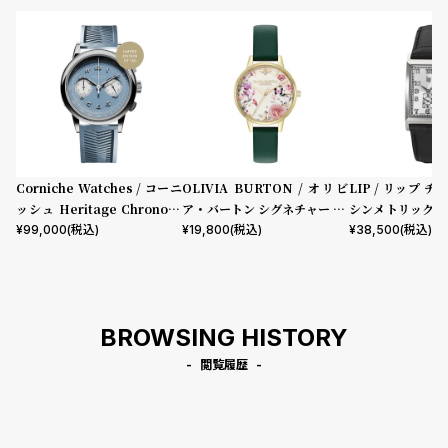
Corniche Watches / コーニ
OLIVIA BURTON / オリビ
LIP / リップ チ
ッシュ Heritage Chronogr
ア・バートン シグネチャー 30
シンメトリック 
aph Visage ステンレス
mm イラストレイテッド フロ
ック型押しレザー
¥
99,000
(税込)
¥
19,800
(税込)
¥
38,500
(税込)
ーラル フォレストグリーン レ
ザー
BROWSING HISTORY
閲覧履歴