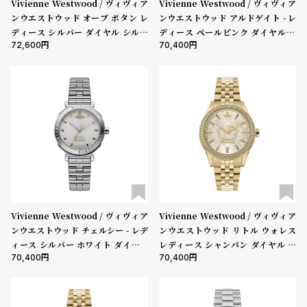
Vivienne Westwood / ヴィヴィア
Vivienne Westwood / ヴィヴィア
l
ンウエストウッド オーブ ボタン レ
ンウエストウッド アルドゲイト - レ
e
ディース シルバー ダイヤル シルバ
ディース ペールピンク ダイヤル &
72,600
70,400
ー リンク チェーン ブレスレット
シルバー ブレスレット
シ
返
ョ
品
ッ
に
ピ
つ
ン
い
グ
て
ガ
イ
ド
Vivienne Westwood / ヴィヴィア
Vivienne Westwood / ヴィヴィア
ンウエストウッド チェルシー - レデ
ンウエストウッド リトル ウォレス
時
刻
ィース シルバー ホワイト ダイヤル
レディース シャンパン ダイヤル ゴ
計
印
70,400
70,400
& シルバー ブレスレット
ールド ブレスレット
保
サ
証
ー