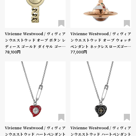
ル
ル
ト
ウ
ォ
ッ
Vivienne Westwood / ヴィヴィア
Vivienne Westwood / ヴィヴィア
チ
ンウエストウッド オーブ ボタン レ
ンウエストウッド オーブ ウォッチ
バ
ディース ゴールド ダイヤル ゴール
ペンダント ネックレス ローズゴール
78,100
77,000
ド リンク チェーン ブレスレット
ド
ン
ド
そ
限
の
定
他
/
の
別
商
注
品
モ
デ
Vivienne Westwood / ヴィヴィア
Vivienne Westwood / ヴィヴィア
ル
ンウエストウッド ハートペンダント
ンウエストウッド ハートペンダント