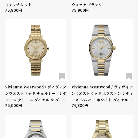
受
雑
ウォッチ レッド
ウォッチ ブラック
75,900
75,900
注
誌
販
掲
売
載
モ
商
デ
品
ル
衣
セ
装
ー
貸
ル
Vivienne Westwood / ヴィヴィア
Vivienne Westwood / ヴィヴィア
出
ンウエストウッド チェルシー - レデ
ンウエストウッド ホクストン レディ
情
ィース クリーム ダイヤル & ゴール
ース シルバー ホワイト ダイヤル シ
75,900
74,800
ド ブレスレット
ルバー ゴールド ブレスレット
報
N
A
e
b