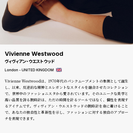
登
録
#Tags
リ
ッ
プ
Vivienne Westwood
バ
ヴィヴィアン・ウエストウッド
ル
チ
London - UNITED KINGDOM
ッ
Vivienne Westwoodは、1970年代のパンクムーブメントの象徴として誕生
ク
し、以来、反逆的な精神とエレガントなスタイルを融合させたコレクション
ア
で、世界中のファッショニスタから愛されています。そのユニークな美学と
ッ
高い品質を誇る腕時計は、ただの時間を計るツールではなく、個性を表現す
プ
るアイテムです。ヴィヴィアン・ウエストウッドの腕時計を身に着けること
ル
ウ
で、あなたの独自性と革新性を示し、ファッションに対する独自のアプロー
ォ
チを表現できます。
ッ
チ