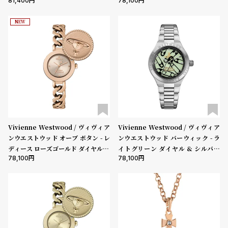
81,400
78,100
レット
レスレット
ムーブメント
ン
ン
キ
ズ
NEW
ン
腕
機能
グ
時
クロノグラフ
GMT
スモールセコンド
ムーンフェイズ
デイト
計
レ
キ
デイデイト
デ
ッ
在庫の有無
ィ
ズ
在庫あり
在庫なしを含む
ー
腕
Vivienne Westwood / ヴィヴィア
Vivienne Westwood / ヴィヴィア
ス
時
ンウエストウッド オーブ ボタン - レ
ンウエストウッド バーウィック - ラ
腕
計
ディース ローズゴールド ダイヤル &
イトグリーン ダイヤル & シルバー
78,100
78,100
ローズゴールド リンク チェーン ブ
ブレスレット
時
レスレット
計
替
ア
え
ッ
ベ
プ