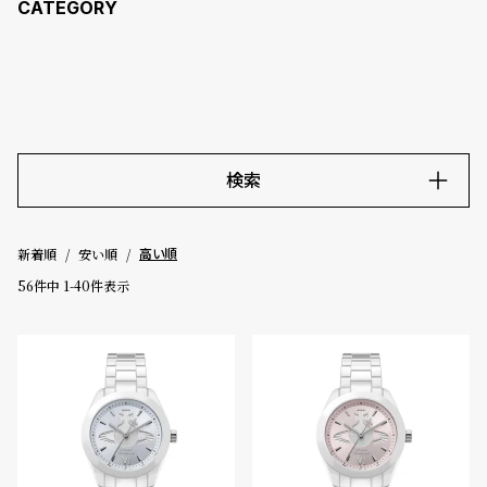
コ
ー
ニ
ッ
シ
ュ
ヴ
ィ
検索
ヴ
ィ
キーワード
ア
ン
新着順
安い順
高い順
ウ
56
件中
1
-
40
件表示
エ
価格
ス
ト
～
ウ
ッ
ド
5000-9999円
10000-29999円
30000-49999円
ク
50000-79999円
80000-99999円
100000円-
ロ
ノ