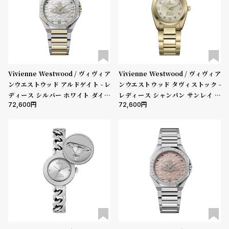
w
o
s
u
t
B
S
l
h
Vivienne Westwood / ヴィヴィア
Vivienne Westwood / ヴィヴィア
o
o
ンウエストウッド アルドゲイト - レ
ンウエストウッド タヴィストック -
g
p
ディース シルバー ホワイト ダイヤ
レディース シャンパン サンレイ ダ
l
72,600
72,600
ル & シルバー ゴールド ブレスレッ
イヤル & ゴールド ブレスレット
ト
i
s
t
#
P
e
o
p